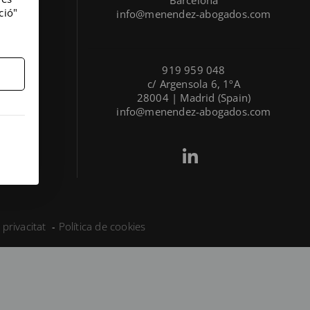
ció"
info@menendez-abogados.com
919 959 048
c/ Argensola 6, 1ºA
28004 | Madrid (Spain)
info@menendez-abogados.com
 privacitat
Política de cookies
-