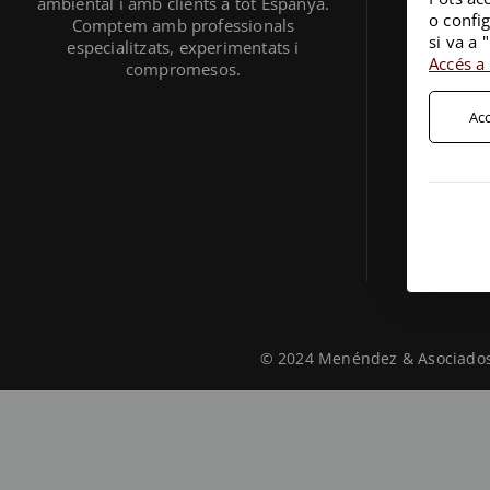
ambiental i amb clients a tot Espanya.
o config
Comptem amb professionals
si va a 
especialitzats, experimentats i
Accés a 
compromesos.
Acc
© 2024 Menéndez & Asociados 