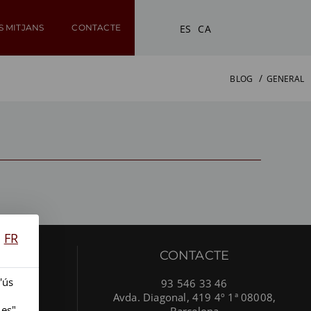
ES
CA
S MITJANS
CONTACTE
BLOG
GENERAL
FR
NTS
CONTACTE
'ús
93 546 33 46
Avda. Diagonal, 419 4º 1ª 08008,
ies"
Barcelona