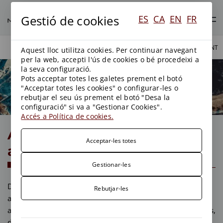
Gestió de cookies
ES
CA
EN
FR
ÀREES DE PRÀCTICA
MEDI AMBIENT
Aquest lloc utilitza cookies. Per continuar navegant
per la web, accepti l'ús de cookies o bé procedeixi a
la seva configuració.
Pots acceptar totes les galetes prement el botó
Medi ambient
"Acceptar totes les cookies" o configurar-les o
rebutjar el seu ús prement el botó "Desa la
configuració" si va a "Gestionar Cookies".
Accés a Política de cookies.
Activitats amb incidència
Acceptar-les totes
ambiental
Gestionar-les
Des de Menéndez & Asociados Abogados oferim
Rebutjar-les
assessorament en la tramitació dels expedients
administratius per a l’obtenció d’autoritzacions ambientals,
d’acord amb el Reial Decret Legislatiu 1/2016, de 16 de