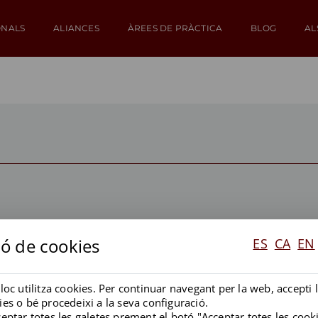
ONALS
ALIANCES
ÀREES DE PRÀCTICA
BLOG
AL
ió de cookies
ES
CA
EN
ES DE PRÀCTICA
RECONEIXEME
loc utilitza cookies. Per continuar navegant per la web, accepti l
mpliance ambiental
es o bé procedeixi a la seva configuració.
Medi ambient
eptar totes les galetes prement el botó "Acceptar totes les cook