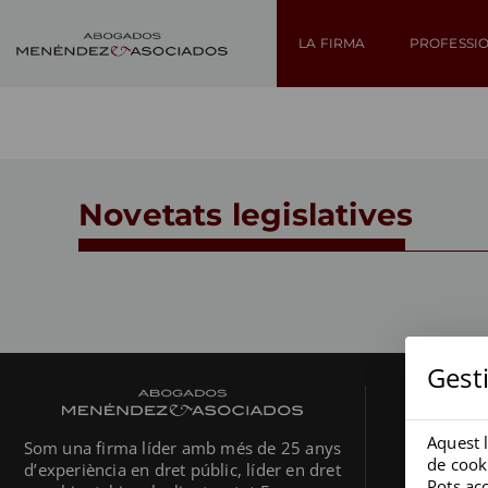
LA FIRMA
PROFESSI
Novetats legislatives
Gest
ÀRE
Aquest l
Co
Som una firma líder amb més de 25 anys
de cooki
d’experiència en dret públic, líder en dret
Pots acc