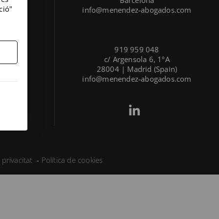
ció"
info@menendez-abogados.com
919 959 048
c/ Argensola 6, 1ºA
28004 | Madrid (Spain)
info@menendez-abogados.com
 privacitat
Política de cookies
-