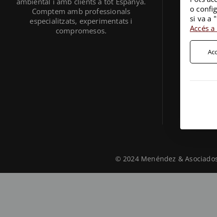
ambiental i amb clients a tot Espanya.
o config
Comptem amb professionals
si va a 
especialitzats, experimentats i
Accés a 
compromesos.
Acc
© 2024 Menéndez & Asociados 