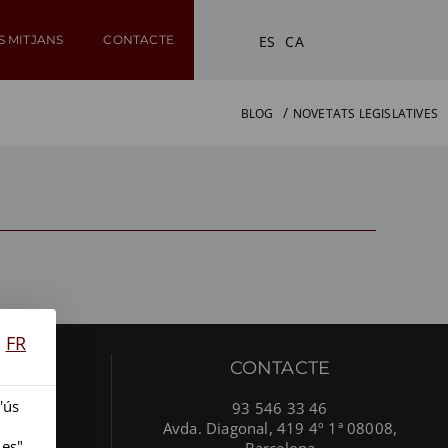
ES
CA
S MITJANS
CONTACTE
BLOG
NOVETATS LEGISLATIVES
FR
NTS
CONTACTE
'ús
93 546 33 46
Avda. Diagonal, 419 4º 1ª 08008,
ies"
Barcelona