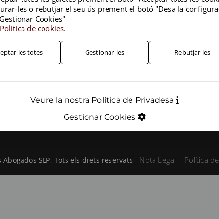
urar-les o rebutjar el seu ús prement el botó "Desa la configura
Energia i clima
"Gestionar Cookies".
Política de cookies.
Dret públic
eptar-les totes
Gestionar-les
Rebutjar-les
Veure la nostra Política de Privadesa
Gestionar Cookies
Nota Legal
Política de
Abogados SLP, Tots els drets reservats -
-