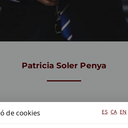
Patricia Soler Penya
ió de cookies
ES
CA
EN
Màster d'Accés a l'Advocacia 
Advocada en exercici de l'Il·lu