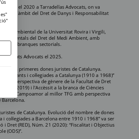
'ús
fessional el 2020 a Tarradellas Advocats, on va
cia en l'àmbit del Dret de Danys i Responsabilitat
ies"
ció"
Dret Ambiental de la Universitat Rovira i Virgili,
 fonamentals del Dret del Medi Ambient, amb
diverses branques sectorials.
 Associats Advocats el 2025.
TFG) “Les primeres dones juristes de Catalunya.
estudiants i col·legiades a Catalunya (1910 a 1968)”
FG amb perspectiva de gènere de la Facultat de Dret
 (2018-2019) i l'Accèssit a la branca de Ciències
remi Clara Campoamor al millor TFG amb perspectiva
e Barcelona.
 juristes de Catalunya. Evolució del nombre de dones
 i col·legiades a Barcelona entre 1910 i 1968” va ser
ó i Dret (RED), Núm. 21 (2020): “Fiscalitat i Objectius
le (ODS)”.