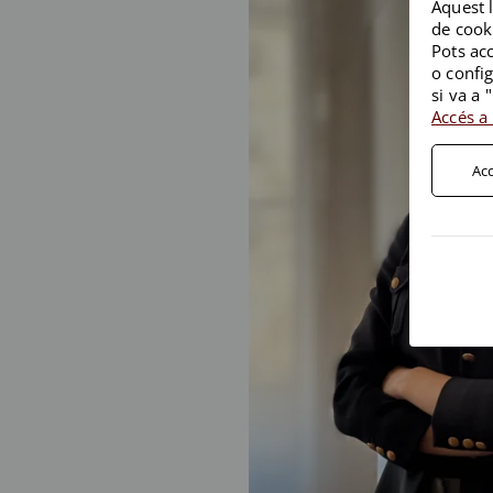
Aquest l
de cooki
Pots acc
o config
si va a 
Accés a 
Acc