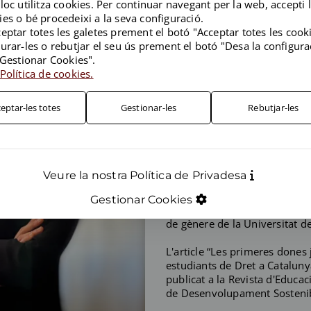
loc utilitza cookies. Per continuar navegant per la web, accepti l
Va iniciar la seva carrera pro
es o bé procedeixi a la seva configuració.
acumular cinc anys d'experièn
eptar totes les galetes prement el botó "Acceptar totes les cook
Civil.
urar-les o rebutjar el seu ús prement el botó "Desa la configura
"Gestionar Cookies".
Actualment cursa el Màster en 
Política de cookies.
aprofundint en coneixements
consideració particular a les 
eptar-les totes
Gestionar-les
Rebutjar-les
S'ha incorporat a Menéndez &
El seu Treball Final de Grau (
Evolució del nombre de dones 
Veure la nostra Política de Privadesa
va rebre el Premi al millor T
de la Universitat de Barcelona
Gestionar Cookies
Socials i Jurídiques en el P
de gènere de la Universitat d
L'article “Les primeres dones
estudiants de Dret a Catalunya
publicat a la Revista d'Educaci
de Desenvolupament Sostenib