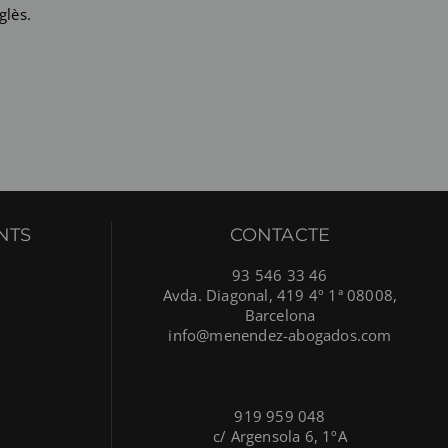
glès.
NTS
CONTACTE
93 546 33 46
Avda. Diagonal, 419 4º 1ª 08008,
Barcelona
info@menendez-abogados.com
919 959 048
c/ Argensola 6, 1ºA