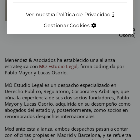
Ver nuestra Política de Privacidad
Gestionar Cookies
(Izda: Pablo Mayor; Centro: Carlos Menéndez; Dcha: Lucas
Osorio)
Menéndez & Asociados ha establecido una alianza
estratégica con
MO Estudio Legal
, firma codirigida por
Pablo Mayor y Lucas Osorio.
MO Estudio Legal es un despacho especializado en
Derecho Público, Regulatorio, Corporate y Arbitraje, que
aúna la experiencia de sus dos socios fundadores, Pablo
Mayor y Lucas Osorio, adquirida en su desempeño como
abogados del estado y, posteriormente, como socios en
renombrados despachos internacionales.
Mediante esta alianza, ambos despachos pasan a contar
con oficinas propias en Madrid y Barcelona, y se refuerza