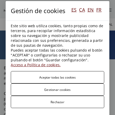
Gestión de cookies
ES
CA
EN
FR
ÁREAS DE PRÁCTICA
CUMPLIMIENTO AMBIENTAL
Este sitio web utiliza cookies, tanto propias como de
terceros, para recopilar información estadística
sobre su navegación y mostrarle publicidad
relacionada con sus preferencias, generada a partir
Cumplimiento ambiental
de sus pautas de navegación.
Puedes aceptar todas las cookies pulsando el botón
"ACEPTAR" o configurarlas o rechazar su uso
pulsando el botón "Guardar configuración".
Acceso a Política de cookies.
En
Menéndez & Asociados Abogados
realizamos un
análisis exhaustivo de los posibles riesgos
Aceptar todas las cookies
medioambientales derivados de las actividades
empresariales (Risk Assessment).
Gestionar cookies
Confeccionamos protocolos de actuación para la
prevención de riesgos penales medioambientales
Rechazar
(Compliance Programs) individualizados y adecuados para
cada empresa para prevenir la responsabilidad penal
corporativa por delitos ambientales.