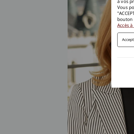
à vos p
Vous po
"ACCEPT
bouton 
Accès à 
Accept