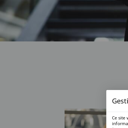
Gest
Ce site 
informat