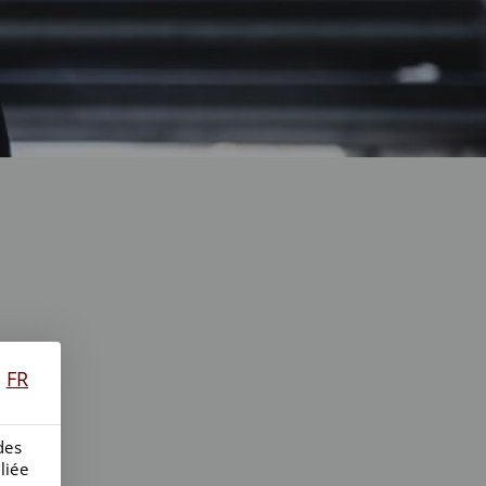
FR
des
liée