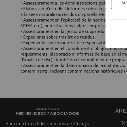
Acc
• Assessorament a les Administracions públiques per 
• Elaboració d’estudis i informes sobre la gestió dels 
a la seva naturalesa: residus d’aparells elèctrics i Ele
• Assessorament en l’aplicació de la normativa d’enva
SDDR, etc.), autoritzacions i plans empresarials de pr
• Assessorament en la gestió de subproductes.
• Expedients sobre trasllat de residus.
• Expedients sancionadors i de responsabilitat per da
• Assessorament en el compliment d’obligacions infor
requeriments, elaboració d’informes de base en el marc
d’anàlisi de risc) i també en el compliment de progr
• Assessorament en la determinació de la distribució d
contaminants, incloent contaminacions històriques i en
ÀRE
Co
Som una firma líder amb més de 25 anys