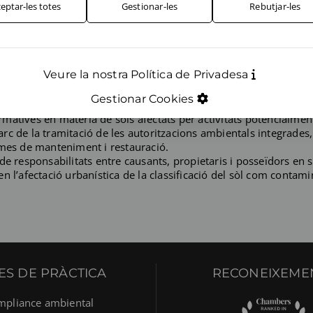
eptar-les totes
Gestionar-les
Rebutjar-les
a l’elaboració de disposicions normatives.
diferents tipus de residus, atenent tant al seu origen (municipals
ctrònics (RAEES), fangs, olis, envasos, cendres procedents de la in
sos i residus d’envasos: obligacions que genera als agents econò
evenció.
Veure la nostra Política de Privadesa
Gestionar Cookies
nys.
matives en matèria de sòls afectats per activitats potencialmen
 de la tramitació de les autoritzacions ambientals integrades, el
ames de manteniment i restauració.
e responsabilitats entre causants, propietaris i posseïdors en s
 l’afectació urbanística de la classificació del sòl com contami
ES DE PRÀCTICA
RECONEIXEME
mpliance ambiental