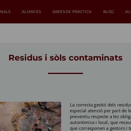
ONALS
ALIANCES
ÀREES DE PRÀCTICA
BLOG
AL
Residus i sòls contaminats
La correcta gestió dels resid
especial atenció per part de 
preventiu respecte a les obli
autonòmica i local, que reca
que corresponen a gestors i t