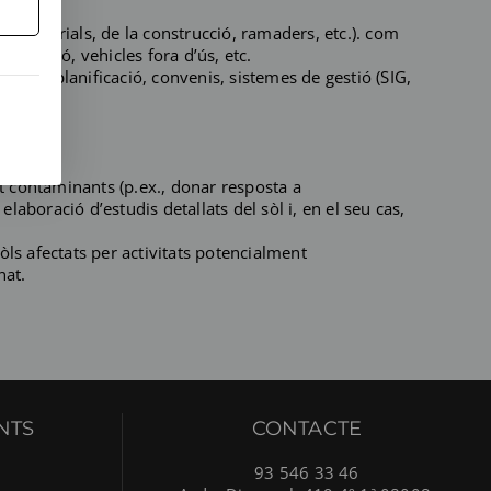
, industrials, de la construcció, ramaders, etc.). com
cineració, vehicles fora d’ús, etc.
mics, planificació, convenis, sistemes de gestió (SIG,
t contaminants (p.ex., donar resposta a
aboració d’estudis detallats del sòl i, en el seu cas,
òls afectats per activitats potencialment
nat.
NTS
CONTACTE
93 546 33 46