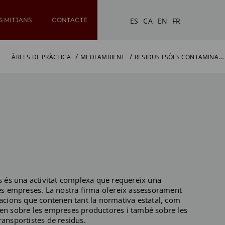
ES
CA
EN
FR
S MITJANS
CONTACTE
RESIDUS I SÒLS CONTAMINATS
ÀREES DE PRÀCTICA
MEDI AMBIENT
us és una activitat complexa que requereix una
les empreses. La nostra firma ofereix assessorament
gacions que contenen tant la normativa estatal, com
uen sobre les empreses productores i també sobre les
ransportistes de residus.