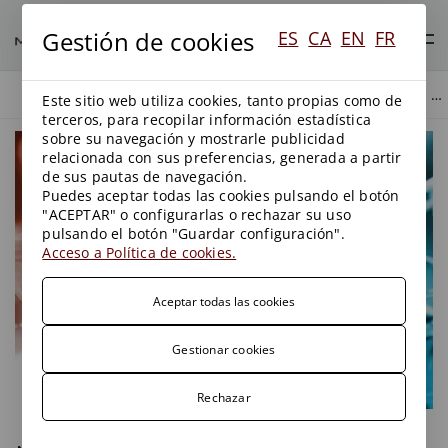
Gestión de cookies
ES
CA
EN
FR
NUEVAS OBLIGACIONES DE RESPONSABILIDAD AMPLIADA PARA LA INDUSTRIA FARMACÉUTICA Y DE COSMÉTICOS SOBRE EL TRATAMIENTO DE LAS AGUAS RESIDUALES URBANAS
BLOG
AGUAS
Este sitio web utiliza cookies, tanto propias como de
terceros, para recopilar información estadística
sobre su navegación y mostrarle publicidad
relacionada con sus preferencias, generada a partir
de sus pautas de navegación.
Puedes aceptar todas las cookies pulsando el botón
"ACEPTAR" o configurarlas o rechazar su uso
pulsando el botón "Guardar configuración".
Acceso a Política de cookies.
Aceptar todas las cookies
Gestionar cookies
Rechazar