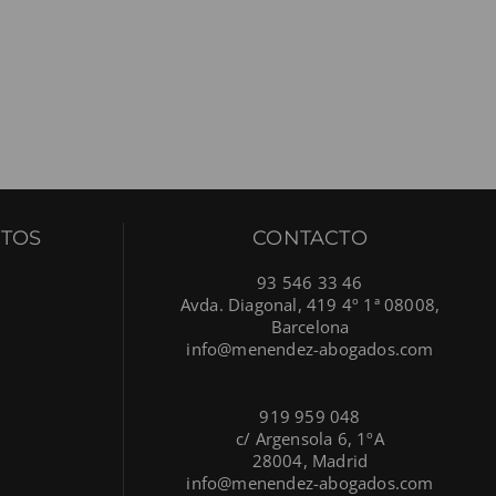
TOS
CONTACTO
93 546 33 46
Avda. Diagonal, 419 4º 1ª 08008,
Barcelona
info@menendez-abogados.com
919 959 048
c/ Argensola 6, 1ºA
28004, Madrid
info@menendez-abogados.com