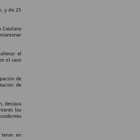
n, y de 25
a Catalana
y mantener
alterar el
en el caso
upación de
tación de
n, destaca
nterés los
rocedentes
a tener en