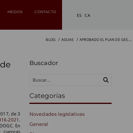
MEDIOS
CONTACTO
ES
CA
APROBADO EL PLAN DE GESTIÓN DEL DISTRITO DE CUENCA FLUVIAL DE CATALUNYA PARA EL PERÍODO 2016-2021
BLOG
AGUAS
 de
Buscador
Categorías
2017, de 3
Novedades legislativas
2016-2021
.
General
l DOGC. En
e cuencas