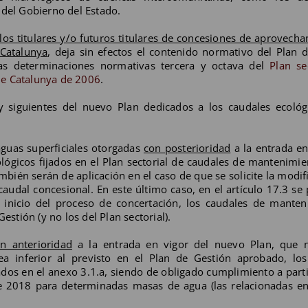
 del Gobierno del Estado.
 los titulares y/o futuros titulares de concesiones de aprovech
 Catalunya
, deja sin efectos el contenido normativo del Plan 
as determinaciones normativas tercera y octava del
Plan se
de Catalunya de 2006
.
 y siguientes del nuevo Plan dedicados a los caudales ecoló
guas superficiales otorgadas
con posterioridad
a la entrada en
lógicos fijados en el Plan sectorial de caudales de mantenimie
mbién serán de aplicación en el caso de que se solicite la modif
audal concesional. En este último caso, en el artículo 17.3 se
el inicio del proceso de concertación, los caudales de mante
estión (y no los del Plan sectorial).
n anterioridad
a la entrada en vigor del nuevo Plan, que 
a inferior al previsto en el Plan de Gestión aprobado, los
jados en el anexo 3.1.a, siendo de obligado cumplimiento a parti
de 2018 para determinadas masas de agua (las relacionadas e