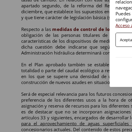
relacio
apartado segundo, de la reforma del Reglamento 
navegac
diciembre, que establece los supuestos en los que 
Puedes 
y que tiene carácter de legislación básica (según lo 
configu
Acceso a
Respecto a las
medidas de control de los aprove
obligación de las personas titulares de aprovech
Acepta
características de los dispositivos de medición de ca
dicha cuestión debe indicarse que según lo previ
Administración hidráulica determinará con carácter g
En el Plan aprobado también se establece que en 
totalidad o parte del caudal ecológico a respetar deb
en los que se supere una densidad de una captació
construcción de nuevos azudes en situaciones “debida
Será de especial relevancia para los futuros concesion
preferencia de los diferentes usos a la hora de ot
asignación y reserva de recursos para los diferentes 
es de destacar que no se incorporan asignaciones e
artículos 33 y siguientes, encargados de desarrollar 
para el aprovechamiento de aguas superficiales 
concesionarios actuales. Del contenido de estos prece