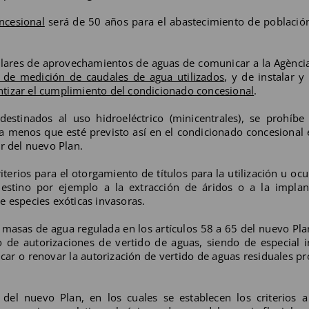
ncesional
será de 50 años para el abastecimiento de població
tulares de aprovechamientos de aguas de comunicar a la Agènci
s de medición de caudales de agua utilizados
, y de instalar 
rantizar el cumplimiento del condicionado concesional
.
estinados al uso hidroeléctrico (minicentrales), se prohíbe 
a menos que esté previsto así en el condicionado concesional 
r del nuevo Plan.
riterios para el otorgamiento de títulos para la utilización u oc
destino por ejemplo a la extracción de áridos o a la implan
e especies exóticas invasoras.
s masas de agua regulada en los artículos 58 a 65 del nuevo Pla
o de autorizaciones de vertido de aguas, siendo de especial i
ificar o renovar la autorización de vertido de aguas residuales p
 del nuevo Plan, en los cuales se establecen los criterios 