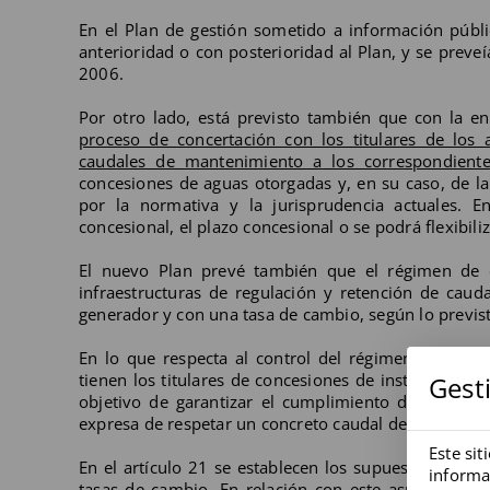
En el Plan de gestión sometido a información públi
anterioridad o con posterioridad al Plan, y se preve
2006.
Por otro lado, está previsto también que con la en
proceso de concertación con los titulares de los
caudales de mantenimiento a los correspondientes
concesiones de aguas otorgadas y, en su caso, de l
por la normativa y la jurisprudencia actuales. 
concesional, el plazo concesional o se podrá flexibili
El nuevo Plan prevé también que el régimen de c
infraestructuras de regulación y retención de caud
generador y con una tasa de cambio, según lo previst
En lo que respecta al control del régimen de caud
tienen los titulares de concesiones de instalar en s
Gest
objetivo de garantizar el cumplimiento de dicho r
expresa de respetar un concreto caudal de mantenim
Este sit
En el artículo 21 se establecen los supuestos en lo
informa
tasas de cambio. En relación con este aspecto es n