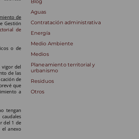
Blog
Aguas
amiento de
Contratación administrativa
de Gestión
ctorial de
Energía
Medio Ambiente
gicos o de
Medios
Planeamiento territorial y
 vigor del
urbanismo
nto de las
icación de
Residuos
 prevé que
nimiento a
Otros
no tengan
 caudales
r del 1 de
n el anexo