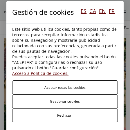
Gestión de cookies
ES
CA
EN
FR
LOS PLANES DE GESTIÓN DEL RIESGO DE INUNDACIÓN Y SU PROCEDIMIENTO DE APROBACIÓN: ANÁLISIS DE LA JURISPRUDENCIA DEL TRIBUNAL SUPREMO
BLOG
AGUAS
Este sitio web utiliza cookies, tanto propias como de
terceros, para recopilar información estadística
sobre su navegación y mostrarle publicidad
relacionada con sus preferencias, generada a partir
de sus pautas de navegación.
Puedes aceptar todas las cookies pulsando el botón
"ACEPTAR" o configurarlas o rechazar su uso
pulsando el botón "Guardar configuración".
Acceso a Política de cookies.
Aceptar todas las cookies
Gestionar cookies
Rechazar