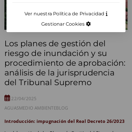
Ver nuestra Política de Privacidad
Gestionar Cookies
Los planes de gestión del
riesgo de inundación y su
procedimiento de aprobación:
análisis de la jurisprudencia
del Tribunal Supremo
22/04/2025
AGUAS
MEDIO AMBIENTE
BLOG
Introducción: impugnación del Real Decreto 26/2023