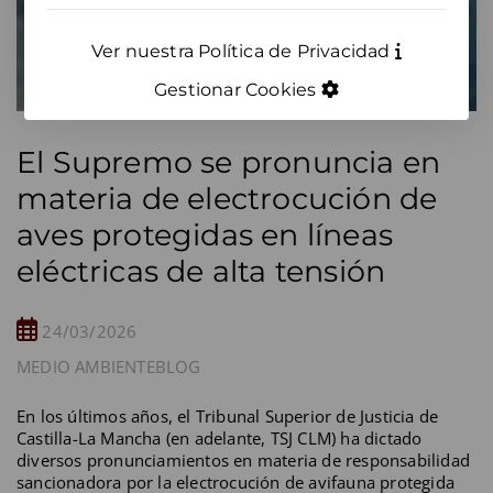
Ver nuestra Política de Privacidad
Gestionar Cookies
El Supremo se pronuncia en
materia de electrocución de
aves protegidas en líneas
eléctricas de alta tensión
24/03/2026
MEDIO AMBIENTE
BLOG
En los últimos años, el Tribunal Superior de Justicia de
Castilla-La Mancha (en adelante, TSJ CLM) ha dictado
diversos pronunciamientos en materia de responsabilidad
sancionadora por la electrocución de avifauna protegida