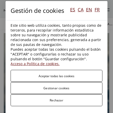
Gestión de cookies
ES
CA
EN
FR
EL SUPREMO SE PRONUNCIA EN MATERIA DE ELECTROCUCIÓN DE AVES PROTEGIDAS EN LÍNEAS ELÉCTRICAS DE ALTA TENSIÓN
BLOG
MEDIO AMBIENTE
Este sitio web utiliza cookies, tanto propias como de
terceros, para recopilar información estadística
sobre su navegación y mostrarle publicidad
relacionada con sus preferencias, generada a partir
de sus pautas de navegación.
Puedes aceptar todas las cookies pulsando el botón
"ACEPTAR" o configurarlas o rechazar su uso
pulsando el botón "Guardar configuración".
Acceso a Política de cookies.
Aceptar todas las cookies
Gestionar cookies
Rechazar