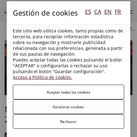
Gestión de cookies
ES
CA
EN
FR
MEMENTO MEDIO AMBIENTE 2019-2020.
BLOG
BLOG
Este sitio web utiliza cookies, tanto propias como de
terceros, para recopilar información estadística
sobre su navegación y mostrarle publicidad
relacionada con sus preferencias, generada a partir
de sus pautas de navegación.
Puedes aceptar todas las cookies pulsando el botón
"ACEPTAR" o configurarlas o rechazar su uso
pulsando el botón "Guardar configuración".
Acceso a Política de cookies.
Aceptar todas las cookies
Memento Medio Ambiente
Gestionar cookies
2019-2020.
Rechazar
04/02/2019