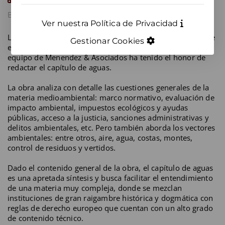
BLOG
MEDIO AMBIENTE
Ver nuestra Política de Privacidad
La conocida colección de los Mementos Prácticos Lefevbre
Gestionar Cookies
extiende su catálogo al Medio Ambiente (2019-2020) y un
equipo de Menendez & Asociados ha tenido el honor de
redactar el capítulo de aguas.
La obra analiza con detalle las cuestiones generales de la
materia medioambiental: marco normativo, evaluación de
impacto ambiental, impuestos ecológicos y ayudas
públicas, acceso a la justicia, sanciones administrativas y
delitos ambientales, etc. Pero también aborda los vectores
ambientales: entre otros, aire, agua, costas, montes,
control de residuos y vertidos.
Dado el contenido general de la obra, el capítulo de aguas
es una apretada síntesis y busca facilitar el entendimiento
de una materia muy compleja, donde se mezclan
instituciones de gran raigambre histórica y dogmática con
reglas de derecho europeo que cuentan con un alto grado
de contenido técnico.