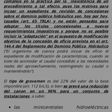
complejo en la práctica por la inexistencia de un
procedimiento a tal efecto, pues los motivos para
incoar un expediente de revisión de concesiones
sobre el dominio público hidráulico son, hoy por hoy,
tasados (art. 65 TRLA) y no están pensados para
adaptar los títulos concesionales a nuevos
requerimientos impositivos y porque no es posible
incluir la “adaptación” en el supuesto de modificación
objetiva de la concesión de oficio prevista en el art.
144.4 del Reglamento del Dominio Público Hidráulico
(
“El organismo de cuenca podrá incoar de oficio el
expediente de modificación de características, cuando se
trate de acomodar el caudal concedido a las necesidades
reales del aprovechamiento, restringiendo su caudal o
manteniéndolo
”).
El
tipo de gravamen
es del 22% del valor de la base
imponible (art. 112 bis.5), si bien
se prevé una reducción
del canon en un 90% para un conjunto de
instalaciones
, a saber,
las minicentrales hidroeléctricas