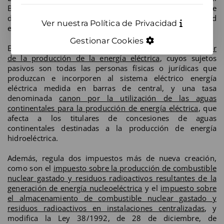
Boletín Oficial del Estado la Ley 15/2012, de 27 de
diciembre, de medidas fiscales para la sostenibilidad
Ver nuestra Política de Privacidad
energética.
Gestionar Cookies
Esta Ley ha creado, entre otros, un
impuesto sobre el valor
de la producción de la energía eléctrica
, cuyos sujetos
pasivos son todas las personas físicas o jurídicas que
produzcan e incorporen al sistema eléctrico energía
eléctrica medida en barras de central, y una tasa
denominada
canon por la utilización de las aguas
continentales para la producción de energía eléctrica
, que
afecta a los titulares de concesiones de aguas
continentales destinadas a la producción de energía
hidroeléctrica.
Además, regula dos impuestos más de nueva creación,
como son el
impuesto sobre la producción de combustible
nuclear gastado y residuos radioactivos resultantes de la
generación de energía nucleoeléctrica
y el
impuesto sobre
el almacenamiento de combustible nuclear gastado y
residuos radioactivos en instalaciones centralizadas
, y
modifica la Ley 38/1992, de 28 de diciembre, de