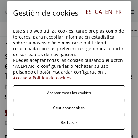
Gestión de cookies
ES
CA
EN
FR
NUEVOS TRIBUTOS ESTATALES SOBRE LA PRODUCCIÓN DE ENERGÍA ELÉCTRICA: LA LEY 15/2012, DE 27 DE DICIEMBRE, DE MEDIDAS FISCALES PARA LA SOSTENIBILIDAD ENERGÉTICA
BLOG
BLOG
Este sitio web utiliza cookies, tanto propias como de
terceros, para recopilar información estadística
sobre su navegación y mostrarle publicidad
Nuevos tributos estatales
relacionada con sus preferencias, generada a partir
sobre la producción de
de sus pautas de navegación.
Puedes aceptar todas las cookies pulsando el botón
energía eléctrica: la Ley
"ACEPTAR" o configurarlas o rechazar su uso
pulsando el botón "Guardar configuración".
15/2012, de 27 de diciembre, de
Acceso a Política de cookies.
medidas fiscales para la
Aceptar todas las cookies
sostenibilidad energética
Gestionar cookies
11/01/2013
BLOG
ENERGÍA
Rechazar
El pasado día 28 de diciembre de 2012 fue publicada en el