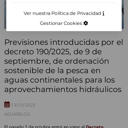
Ver nuestra Política de Privacidad
Gestionar Cookies
Previsiones introducidas por el
decreto 190/2025, de 9 de
septiembre, de ordenación
sostenible de la pesca en
aguas continentales para los
aprovechamientos hidráulicos
13/10/2025
AGUAS
BLOG
El pasado 2 de octubre entró en vigor el
Decreto