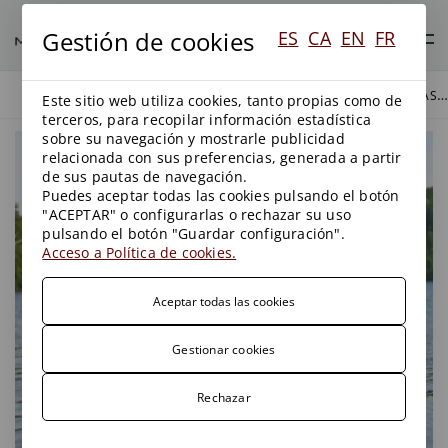
Gestión de cookies
ES
CA
EN
FR
PREVISIONES INTRODUCIDAS POR EL DECRETO 190/2025, DE 9 DE SEPTIEMBRE, DE ORDENACIÓN SOSTENIBLE DE LA PESCA EN AGUAS CONTINENTALES PARA LOS APROVECHAMIENTOS HIDRÁULICOS
BLOG
AGUAS
Este sitio web utiliza cookies, tanto propias como de
terceros, para recopilar información estadística
sobre su navegación y mostrarle publicidad
relacionada con sus preferencias, generada a partir
de sus pautas de navegación.
Puedes aceptar todas las cookies pulsando el botón
"ACEPTAR" o configurarlas o rechazar su uso
pulsando el botón "Guardar configuración".
Acceso a Política de cookies.
Aceptar todas las cookies
Gestionar cookies
Rechazar