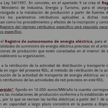
 la Ley 54/1997. En concreto, en el apartado 9 se crea el
Reg
 Ministerio de Industria, Energía y Turismo, para el otorg
otorgada a la instalación de producción a partir de fuentes 
rá los parámetros retributivos aplicables a dichas insta
así como los procedimientos y efectos de la inscripción y canc
l Registro del régimen retributivo específico será requisito nece
vo específico
.
 el
Registro de autoconsumo de energía eléctrica
, para e
idades de suministro de energía eléctrica previstas en el artíc
aciones de producción que estén conectadas en el interior de 
stablecerá su organización.
a la retribución de la actividad de distribución y transporte 
da en vigor del presente RDL; al método de retribución de la ac
bución de la actividad de transporte de energía eléctrica; así 
s retributivos de las actividades de red previstos en este RDL.
versión”
, fijando en 10.000 euros/MW/año la cuantía correspo
ara las instalaciones de producción conforme a lo establecido e
por la que se revisan las tarifas eléctricas a partir del 1 de 
n en capacidad a largo plazo consistirá en la puesta a dispo