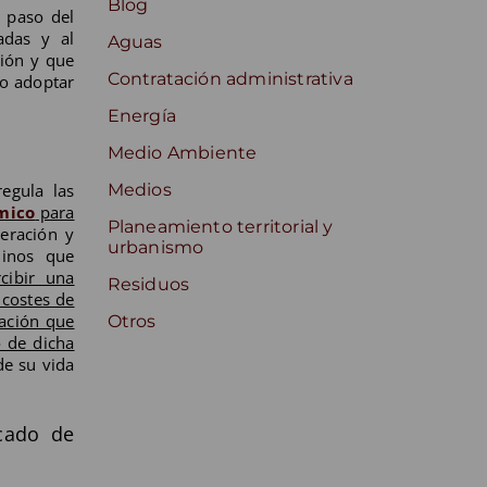
Blog
l paso del
adas y al
Aguas
ción y que
Contratación administrativa
io adoptar
Energía
Medio Ambiente
egula las
Medios
mico
para
Planeamiento territorial y
eración y
urbanismo
minos que
cibir una
Residuos
 costes de
ración que
Otros
o de dicha
de su vida
cado de