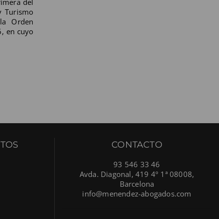
rimera del
 y Turismo
 la Orden
6, en cuyo
TOS
CONTACTO
93 546 33 46
Avda. Diagonal, 419 4º 1ª 08008,
Barcelona
info@menendez-abogados.com