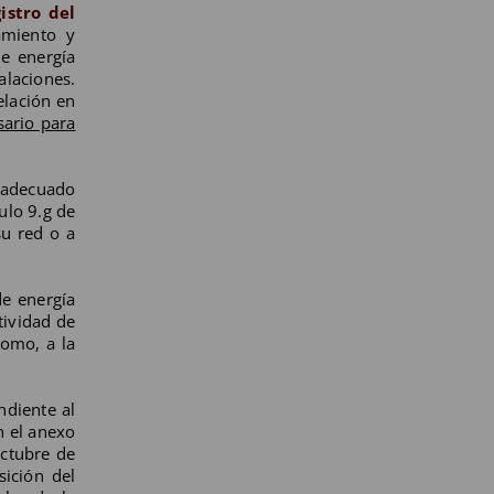
istro del
amiento y
de energía
laciones.
elación en
sario para
l adecuado
ulo 9.g de
su red o a
de energía
tividad de
como, a la
ndiente al
n el anexo
octubre de
sición del