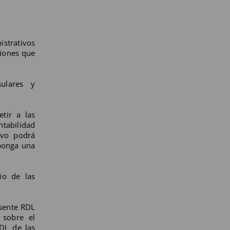
istrativos
siones que
sulares y
tir a las
ntabilidad
ivo podrá
uponga una
io de las
esente RDL
 sobre el
DL de las