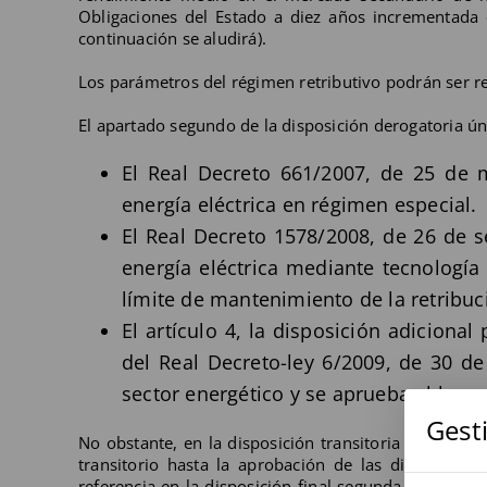
Obligaciones del Estado a diez años incrementada e
continuación se aludirá).
Los parámetros del régimen retributivo podrán ser re
El apartado segundo de la disposición derogatoria ú
El Real Decreto 661/2007, de 25 de 
energía eléctrica en régimen especial.
El Real Decreto 1578/2008, de 26 de s
energía eléctrica mediante tecnología 
límite de mantenimiento de la retribuc
El artículo 4, la disposición adicional
del Real Decreto-ley 6/2009, de 30 d
sector energético y se aprueba el bono 
Gest
No obstante, en la disposición transitoria tercera se
transitorio hasta la aprobación de las disposicion
referencia en la disposición final segunda del prese