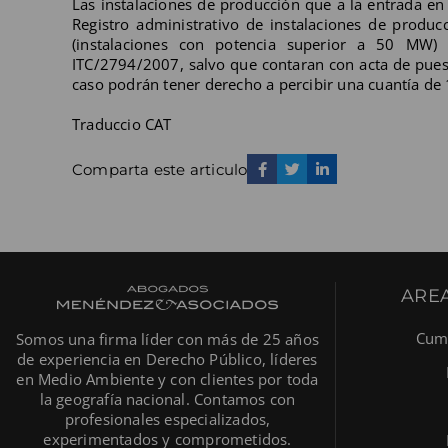
Las instalaciones de producción que a la entrada en 
Registro administrativo de instalaciones de producc
(instalaciones con potencia superior a 50 MW)
ITC/2794/2007, salvo que contaran con acta de puest
caso podrán tener derecho a percibir una cuantía d
Traduccio CAT
Comparta este articulo
AREA
Cump
Somos una firma líder con más de 25 años
de experiencia en Derecho Público, líderes
en Medio Ambiente y con clientes por toda
la geografía nacional. Contamos con
profesionales especializados,
experimentados y comprometidos.