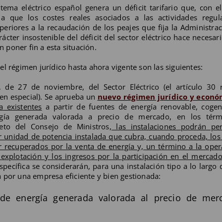
tema eléctrico español genera un déficit tarifario que, con e
a que los costes reales asociados a las actividades regul
periores a la recaudación de los peajes que fija la Administra
cter insostenible del déficit del sector eléctrico hace necesar
poner fin a esta situación.
l régimen jurídico hasta ahora vigente son las siguientes:
 de 27 de noviembre, del Sector Eléctrico (el artículo 30 r
en especial). Se aprueba un
nuevo régimen jurídico y econó
a existentes
a partir de fuentes de energía renovable, cogen
ergía generada valorada a precio de mercado, en los tér
eto del Consejo de Ministros,
las instalaciones podrán per
r unidad de potencia instalada que cubra, cuando proceda, los
r recuperados por la venta de energía y, un término a la ope
e explotación y los ingresos por la participación en el mercad
específica se considerarán, para una instalación tipo a lo largo 
ada por una empresa eficiente y bien gestionada:
 de energía generada valorada al precio de mer