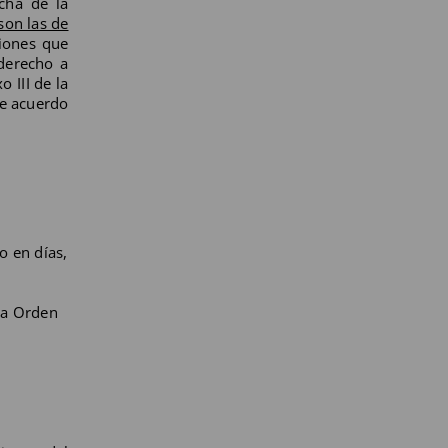
cha de la
son las de
ciones que
 derecho a
o III de la
de acuerdo
o en días,
 la Orden