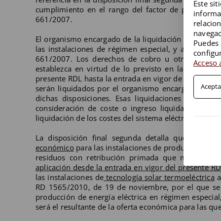
Este sit
cumplimiento en el rango del factor de potencia e
informa
661/2007.
relacio
navegac
El organismo encargado de la liquidación abonará, 
Puedes 
las instalaciones de régimen especial, y aquellas 
configu
661/2007. Los derechos de cobro u otras obligaci
Acceso a
establezca en virtud de lo previsto en la disposic
presente RDL hasta la entrada en vigor de las disposi
Acepta
serán liquidados por el organismo encargado de las
dichas disposiciones. Esas liquidaciones correspo
consideración de coste o ingreso liquidable del s
liquidación de los costes del sistema eléctrico.
La disposición final segunda detalla que el Gob
económico
para las instalaciones de producción de en
residuos con retribución primada que modificará 
aplicación desde la entrada en vigor del presente R
las instalaciones de
tecnología solar termoeléctrica
a
RD 1565/2010, de 19 de noviembre, por el que se r
producción de energía eléctrica en régimen especia
será el resultante de la oferta económica para las que