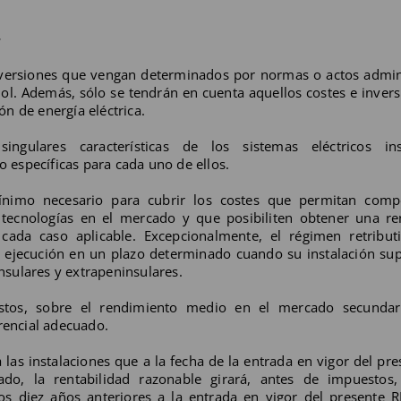
.
nversiones que vengan determinados por normas o actos admin
ñol. Además, sólo se tendrán en cuenta aquellos costes e inver
n de energía eléctrica.
ngulares características de los sistemas eléctricos in
o específicas para cada uno de ellos.
ínimo necesario para cubrir los costes que permitan compe
 tecnologías en el mercado y que posibiliten obtener una re
 cada caso aplicable. Excepcionalmente, el régimen retribut
la ejecución en un plazo determinado cuando su instalación s
insulares y extrapeninsulares.
estos, sobre el rendimiento medio en el mercado secundar
erencial adecuado.
 las instalaciones que a la fecha de la entrada en vigor del pr
o, la rentabilidad razonable girará, antes de impuestos,
s diez años anteriores a la entrada en vigor del presente R