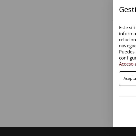
Gest
Este sit
informa
relacio
navegac
Puedes 
configu
Acceso a
Acepta