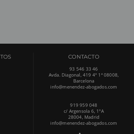
TOS
CONTACTO
93 546 33 46
Avda. Diagonal, 419 4º 1ª 08008,
Barcelona
info@menendez-abogados.com
919 959 048
c/ Argensola 6, 1ºA
28004, Madrid
info@menendez-abogados.com