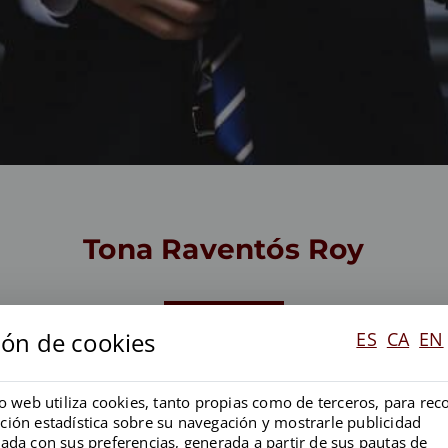
Tona Raventós Roy
ión de cookies
ES
CA
EN
io web utiliza cookies, tanto propias como de terceros, para rec
Doble grado en derecho y adm
ción estadística sobre su navegación y mostrarle publicidad
Máster universitario de Aboga
nada con sus preferencias, generada a partir de sus pautas de