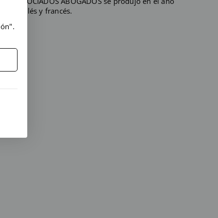
DEZ & ASOCIADOS ABOGADOS se produjo en el año
lán, inglés y francés.
ión".