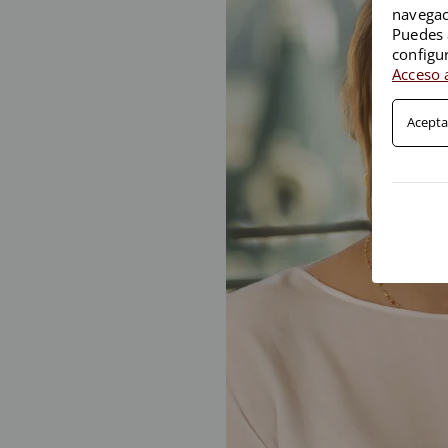
navegac
Puedes 
configu
Acceso a
Acepta