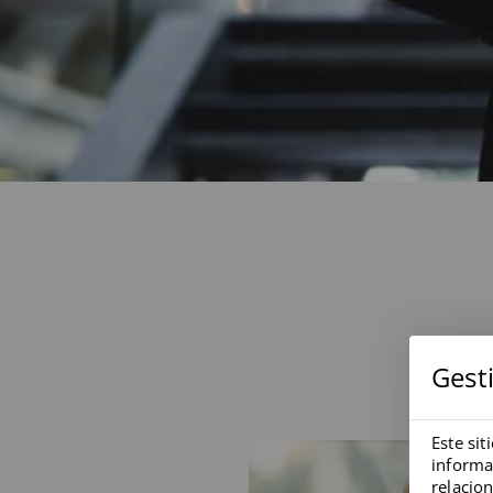
Gest
Este sit
informa
relacio