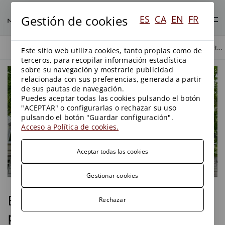
Gestión de cookies
ES
CA
EN
FR
EL TRIBUNAL SUPREMO ABRE LA PUERTA A PROLONGAR INDEFINIDAMENTE LOS PLAZOS DE EJECUCIÓN DE PROYECTOS MIENTRAS NO SE OBTENGAN TODAS LAS AUTORIZACIONES NECESARIAS
BLOG
BLOG
Este sitio web utiliza cookies, tanto propias como de
terceros, para recopilar información estadística
sobre su navegación y mostrarle publicidad
relacionada con sus preferencias, generada a partir
de sus pautas de navegación.
Puedes aceptar todas las cookies pulsando el botón
"ACEPTAR" o configurarlas o rechazar su uso
pulsando el botón "Guardar configuración".
Acceso a Política de cookies.
Aceptar todas las cookies
Gestionar cookies
El Tribunal Supremo abre la
Rechazar
puerta a prolongar