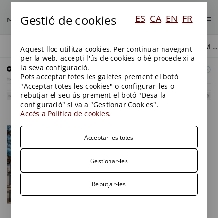
Gestió de cookies
ES
CA
EN
FR
COP DEL TRIBUNAL SUPREM A TRAGSA
BLOG
AIGUES
Aquest lloc utilitza cookies. Per continuar navegant
per la web, accepti l'ús de cookies o bé procedeixi a
la seva configuració.
Pots acceptar totes les galetes prement el botó
"Acceptar totes les cookies" o configurar-les o
rebutjar el seu ús prement el botó "Desa la
configuració" si va a "Gestionar Cookies".
Accés a Política de cookies.
Acceptar-les totes
Gestionar-les
Rebutjar-les