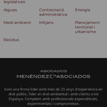
legislatives
Aigues
Contractació
Energia
administrativa
Medi ambient
Mitjans
Planejament
territorial i
urbanisme
Residus
Som una firma líder amb més de 25 anys d’experiència en
dret públic, líder en dret ambiental i amb clients a tot
Espanya. Comptem amb professionals especialitzats,
experimentats i compromesos.