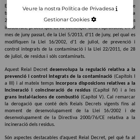
El dictat d’aquesta nova norma forma part del procés de
Veure la nostra Política de Privadesa
transposició a l’ordenament jurídic estatal de la Directiva
Gestionar Cookies
2010/75/CE, de 24 de novembre, sobre les emissions
industrials; procés que es va començar amb l’aprovació, en el
mes de juny passat, de la Llei 5/2013, d’11 de juny, pel qual es
modifiquen la Llei 16/2002, d’1 de juliol, de prevenció i
control integrats de la contaminació i la Llei 22/2011, de 28
de juliol, de residus i sòls contaminats.
Aquest Reial Decret
desenvolupa la regulació relativa a la
prevenció i control integrats de la contaminació
(Capítols I
a III) i al mateix temps
incorpora disposicions relatives a la
incineració i coincineració de residus
(Capítol IV) i a les
grans instal·lacions de combustió
(Capítol V). Cal remarcar
la derogació que conté dels Reials Decrets vigents fins al
moment de desenvolupament de la Llei 16/2002 i de
desenvolupament de la Directiva 2000/76/CE relativa a la
incineració dels residus.
Són aspectes destacables d’aquest Reial Decret, pel què fa al