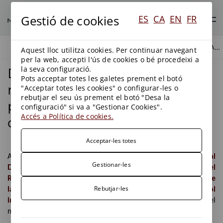
Gestió de cookies
ES
CA
EN
FR
DESENVOLUPAMENT REGLAMENTARI EN MATÈRIA DE PREVENCIÓ I CONTROL INTEGRATS DE LA CONTAMINACIÓ
BLOG
BLOG
Aquest lloc utilitza cookies. Per continuar navegant
per la web, accepti l'ús de cookies o bé procedeixi a
la seva configuració.
Desenvolupament
Pots acceptar totes les galetes prement el botó
reglamentari en matèria de
"Acceptar totes les cookies" o configurar-les o
rebutjar el seu ús prement el botó "Desa la
prevenció i control integrats
configuració" si va a "Gestionar Cookies".
Accés a Política de cookies.
de la contaminació
Acceptar-les totes
Al BOE de data 19 d’octubre de 2013 s’ha publicat el
Reial
Gestionar-les
Decret 815/2013, de 18 d’octubre, pel qual s’aprova el
Reglament d’emissions industrials i de desenvolupament de
Rebutjar-les
la Llei 16/2002, d’1 de juliol, de prevenció i control
integrats de la contaminació
, en vigor des del dia 20 del
mateix mes.