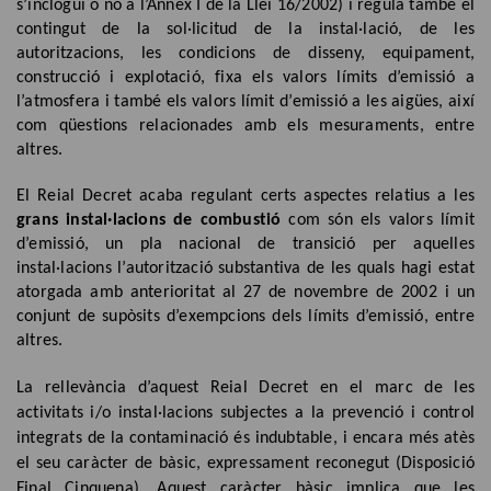
s’inclogui o no a l’Annex I de la Llei 16/2002) i regula també el
contingut de la sol·licitud de la instal·lació, de les
autoritzacions, les condicions de disseny, equipament,
construcció i explotació, fixa els valors límits d’emissió a
l’atmosfera i també els valors límit d’emissió a les aigües, així
com qüestions relacionades amb els mesuraments, entre
altres.
El Reial Decret acaba regulant certs aspectes relatius a les
grans instal·lacions de combustió
com són els valors límit
d’emissió, un pla nacional de transició per aquelles
instal·lacions l’autorització substantiva de les quals hagi estat
atorgada amb anterioritat al 27 de novembre de 2002 i un
conjunt de supòsits d’exempcions dels límits d’emissió, entre
altres.
La rellevància d’aquest Reial Decret en el marc de les
activitats i/o instal·lacions subjectes a la prevenció i control
integrats de la contaminació és indubtable, i encara més atès
el seu caràcter de bàsic, expressament reconegut (Disposició
Final Cinquena). Aquest caràcter bàsic implica que les