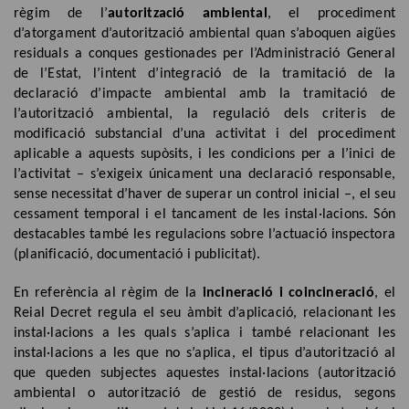
règim de l’
autorització ambiental
, el procediment
d’atorgament d’autorització ambiental quan s’aboquen aigües
residuals a conques gestionades per l’Administració General
de l’Estat, l’intent d’integració de la tramitació de la
declaració d’impacte ambiental amb la tramitació de
l’autorització ambiental, la regulació dels criteris de
modificació substancial d’una activitat i del procediment
aplicable a aquests supòsits, i les condicions per a l’inici de
l’activitat – s’exigeix únicament una declaració responsable,
sense necessitat d’haver de superar un control inicial –, el seu
cessament temporal i el tancament de les instal·lacions. Són
destacables també les regulacions sobre l’actuació inspectora
(planificació, documentació i publicitat).
En referència al règim de la
incineració i coincineració
, el
Reial Decret regula el seu àmbit d’aplicació, relacionant les
instal·lacions a les quals s’aplica i també relacionant les
instal·lacions a les que no s’aplica, el tipus d’autorització al
que queden subjectes aquestes instal·lacions (autorització
ambiental o autorització de gestió de residus, segons