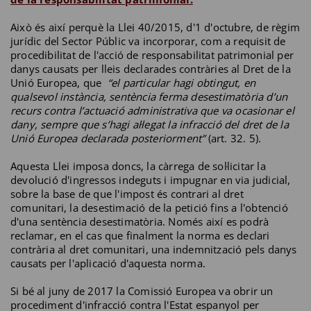
Això és així perquè la Llei 40/2015, d'1 d'octubre, de règim
jurídic del Sector Públic va incorporar, com a requisit de
procedibilitat de l'acció de responsabilitat patrimonial per
danys causats per lleis declarades contràries al Dret de la
Unió Europea, que
“el particular hagi obtingut, en
qualsevol instància, sentència ferma desestimatòria d’un
recurs contra l’actuació administrativa que va ocasionar el
dany, sempre que s’hagi al·legat la infracció del dret de la
Unió Europea declarada posteriorment”
(art. 32. 5).
Aquesta Llei imposa doncs, la càrrega de sol·licitar la
devolució d'ingressos indeguts i impugnar en via judicial,
sobre la base de que l'impost és contrari al dret
comunitari, la desestimació de la petició fins a l'obtenció
d'una sentència desestimatòria. Només així es podrà
reclamar, en el cas que finalment la norma es declari
contrària al dret comunitari, una indemnització pels danys
causats per l'aplicació d'aquesta norma.
Si bé al juny de 2017 la Comissió Europea va obrir un
procediment d'infracció contra l'Estat espanyol per