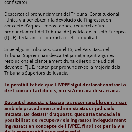
confiscatori.
Descartat el pronunciament del Tribunal Constitucional,
l'única via per obtenir la devolució de l'ingressat en
concepte d'aquest impost doncs, requereix d'un
pronunciament del Tribunal de Justícia de la Unió Europea
(TJUE) declarant-lo contrari a dret comunitari.
Si bé alguns Tribunals, com el TSJ del País Basc i el
Tribunal Suprem han descartat ja mitjançant algunes
resolucions el plantejament d'una qüestió prejudicial
davant el TJUE, resten per pronunciar-se la majoria dels
Tribunals Superiors de Justícia.
La possibilitat de que l’IVPEE sigui declarat contrari a
dret comunitari doncs, no està encara descartada.
Davant d'aquesta situació, és recomanable continuar
amb els procediments administratius i judicials
iniciats. De desistir d'aquests, quedaria tancada la
possibilitat de recuperar els ingressos indegudament
ingressats en concepte de l'IVPEE, fins i tot per la via
de la responsabilitat patrimonial.