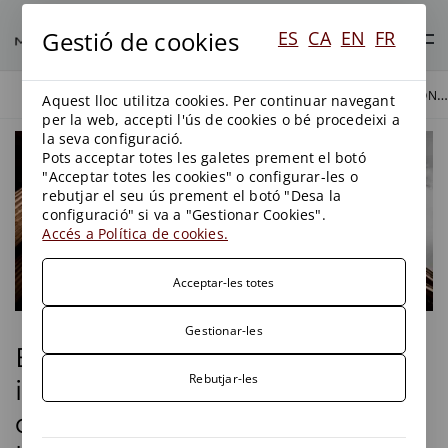
Gestió de cookies
ES
CA
EN
FR
EL TRIBUNAL CONSTITUCIONAL INADMET LA QÜESTIÓ D'INCONSTITUCIONALITAT SOBRE L'IVPEE. I ARA QUÈ?
BLOG
BLOG
Aquest lloc utilitza cookies. Per continuar navegant
per la web, accepti l'ús de cookies o bé procedeixi a
la seva configuració.
Pots acceptar totes les galetes prement el botó
"Acceptar totes les cookies" o configurar-les o
rebutjar el seu ús prement el botó "Desa la
configuració" si va a "Gestionar Cookies".
Accés a Política de cookies.
Acceptar-les totes
Gestionar-les
El Tribunal Constitucional
Rebutjar-les
inadmet la qüestió
d'inconstitucionalitat sobre