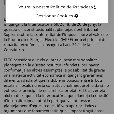
l'IVPEE. I ara què?
Veure la nostra Política de Privadesa
Gestionar Cookies
El Tribunal Constitucional (TC) ha inadmès a tràmit,
mitjançant la Interlocutòria 69/2018, de 20 de juny, la
qüestió d'inconstitucionalitat plantejada pel Tribunal
Suprem sobre la conformitat de l'Impost sobre el valor de
la Producció d'Energia Elèctrica (IVPEE) amb el principi de
capacitat econòmica consagrat a l'art. 31.1 de la
Constitució.
El TC considera que els dubtes d'inconstitucionalitat
plantejats en la qüestió resulten infundats, per haver
confirmat ja en altres assumptes la possibilitat de gravar
una mateixa activitat econòmica mitjançant gravàmens
diferents i declarat que la doble imposició entre tributs
estatals i locals no està constitucionalment prohibida si no
vulnera el principi de no confiscatorietat. El TC adverteix
així mateix, que ni la Interlocutòria que planteja la qüestió
d'inconstitucionalitat ni la part que va interessar el
plantejament d'aquesta qüestió van aportar dades o
arguments que fonamentessin que l'Impost tingui abast