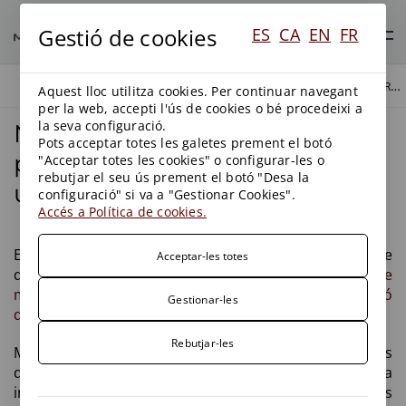
Gestió de cookies
ES
CA
EN
FR
NOU REGLAMENT SOBRE PROTECCIÓ DE LA LEGALITAT URBANÍSTICA
BLOG
BLOG
Aquest lloc utilitza cookies. Per continuar navegant
per la web, accepti l'ús de cookies o bé procedeixi a
la seva configuració.
Nou Reglament sobre
Pots acceptar totes les galetes prement el botó
protecció de la legalitat
"Acceptar totes les cookies" o configurar-les o
rebutjar el seu ús prement el botó "Desa la
urbanística
configuració" si va a "Gestionar Cookies".
Accés a Política de cookies.
En el Diari Oficial de la Generalitat de Catalunya de
Acceptar-les totes
data 15 de maig s’ha publicat el
Decret, de 13 de
maig, pel qual s'aprova el Reglament sobre protecció
Gestionar-les
de la legalitat urbanística
.
Rebutjar-les
Mitjançant aquest Reglament es desenvolupen les
determinacions de la Llei d’Urbanisme relatives a la
intervenció (atorgament de llicències, autoritzacions