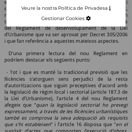
en sòl no urbanitzable, ordres d’execució, etc.) i
disciplina urbanístiques (protecció de la legalitat,
Veure la nostra Política de Privadesa
règim sancionador) en tota classe de sòl. En
Gestionar Cookies
coherència, es deroguen expressament els preceptes
del Reglament de desenvolupament de la Llei
d’Urbanisme que va ser aprovat per Decret 305/2006
i que fan referència a aquestes mateixos aspectes.
D
’una primera lectura del nou Reglament en
podríem destacar els següents punts:
ot i que es manté la tradicional previsió que les
T
-
llicències s’atorguen sens perjudici de la resta
d’autoritzacions que siguin preceptives d’acord amb
la legislació de règim local i sectorial (article 187.3 de
la Llei d’Urbanisme), l’article 4 del nou Reglament
afegeix que “
quan la legislació sectorial ho prevegi
expressament, a través de les llicències urbanístiques
també es comprova la seva adequació als requisits
que s’hi estableixen
” i l’article 16 disposa que “
en el
supòsit d’actes que comporten l’execució d’obres,