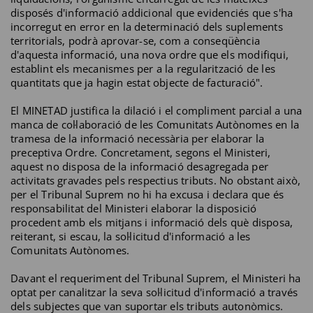
disposés d'informació addicional que evidenciés que s'ha
incorregut en error en la determinació dels suplements
territorials, podrà aprovar-se, com a conseqüència
d'aquesta informació, una nova ordre que els modifiqui,
establint els mecanismes per a la regularització de les
quantitats que ja hagin estat objecte de facturació".
El MINETAD justifica la dilació i el compliment parcial a una
manca de col·laboració de les Comunitats Autònomes en la
tramesa de la informació necessària per elaborar la
preceptiva Ordre. Concretament, segons el Ministeri,
aquest no disposa de la informació desagregada per
activitats gravades pels respectius tributs. No obstant això,
per el Tribunal Suprem no hi ha excusa i declara que és
responsabilitat del Ministeri elaborar la disposició
procedent amb els mitjans i informació dels què disposa,
reiterant, si escau, la sol·licitud d'informació a les
Comunitats Autònomes.
Davant el requeriment del Tribunal Suprem, el Ministeri ha
optat per canalitzar la seva sol·licitud d'informació a través
dels subjectes que van suportar els tributs autonòmics.