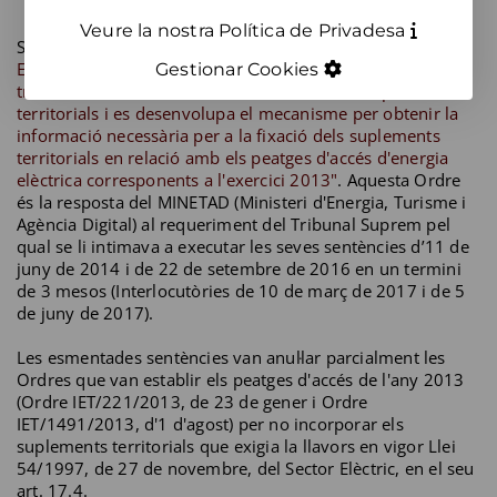
Veure la nostra Política de Privadesa
S'ha publicat al
BOE de 30 de gener de 2018 “l'Ordre
ETU/66/2018, de 26 de gener, per la qual es fixen els
Gestionar Cookies
tributs i recàrrecs considerats a l'efecte dels suplements
territorials i es desenvolupa el mecanisme per obtenir la
informació necessària per a la fixació dels suplements
territorials en relació amb els peatges d'accés d'energia
elèctrica corresponents a l'exercici 2013"
. Aquesta Ordre
és la resposta del MINETAD (Ministeri d'Energia, Turisme i
Agència Digital) al requeriment del Tribunal Suprem pel
qual se li intimava a executar les seves sentències d’11 de
juny de 2014 i de 22 de setembre de 2016 en un termini
de 3 mesos (Interlocutòries de 10 de març de 2017 i de 5
de juny de 2017).
Les esmentades sentències van anul·lar parcialment les
Ordres que van establir els peatges d'accés de l'any 2013
(Ordre IET/221/2013, de 23 de gener i Ordre
IET/1491/2013, d'1 d'agost) per no incorporar els
suplements territorials que exigia la llavors en vigor Llei
54/1997, de 27 de novembre, del Sector Elèctric, en el seu
art. 17.4.