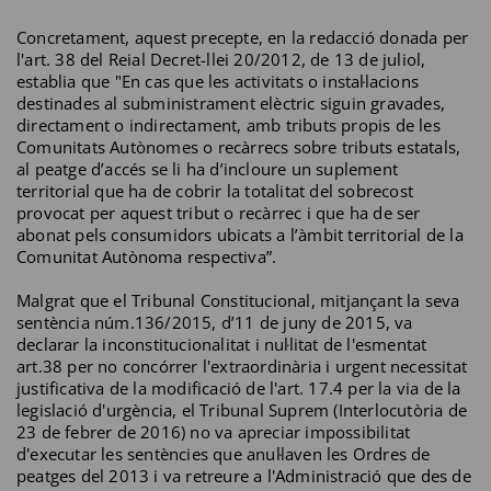
Concretament, aquest precepte, en la redacció donada per
l'art. 38 del Reial Decret-llei 20/2012, de 13 de juliol,
establia que "En cas que les activitats o instal·lacions
destinades al subministrament elèctric siguin gravades,
directament o indirectament, amb tributs propis de les
Comunitats Autònomes o recàrrecs sobre tributs estatals,
al peatge d’accés se li ha d’incloure un suplement
territorial que ha de cobrir la totalitat del sobrecost
provocat per aquest tribut o recàrrec i que ha de ser
abonat pels consumidors ubicats a l’àmbit territorial de la
Comunitat Autònoma respectiva”.
Malgrat que el Tribunal Constitucional, mitjançant la seva
sentència núm.136/2015, d’11 de juny de 2015, va
declarar la inconstitucionalitat i nul·litat de l'esmentat
art.38 per no concórrer l'extraordinària i urgent necessitat
justificativa de la modificació de l'art. 17.4 per la via de la
legislació d'urgència, el Tribunal Suprem (Interlocutòria de
23 de febrer de 2016) no va apreciar impossibilitat
d'executar les sentències que anul·laven les Ordres de
peatges del 2013 i va retreure a l'Administració que des de