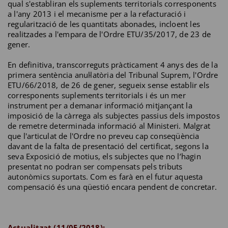
qual s'establiran els suplements territorials corresponents
a l'any 2013 i el mecanisme per a la refacturació i
regularització de les quantitats abonades, incloent les
realitzades a l'empara de l'Ordre ETU/35/2017, de 23 de
gener.
En definitiva, transcorreguts pràcticament 4 anys des de la
primera sentència anul·latòria del Tribunal Suprem, l'Ordre
ETU/66/2018, de 26 de gener, segueix sense establir els
corresponents suplements territorials i és un mer
instrument per a demanar informació mitjançant la
imposició de la càrrega als subjectes passius dels impostos
de remetre determinada informació al Ministeri. Malgrat
que l'articulat de l'Ordre no preveu cap conseqüència
davant de la falta de presentació del certificat, segons la
seva Exposició de motius, els subjectes que no l’hagin
presentat no podran ser compensats pels tributs
autonòmics suportats. Com es farà en el futur aquesta
compensació és una qüestió encara pendent de concretar.
Actualitzat (11/
05/2018):