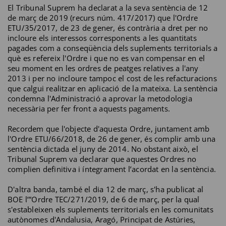
El Tribunal Suprem ha declarat a la seva sentència de 12
de març de 2019 (recurs núm. 417/2017) que l'Ordre
ETU/35/2017, de 23 de gener, és contrària a dret per no
incloure els interessos corresponents a les quantitats
pagades com a conseqüència dels suplements territorials a
què es refereix l'Ordre i que no es van compensar en el
seu moment en les ordres de peatges relatives a l'any
2013 i per no incloure tampoc el cost de les refacturacions
que calgui realitzar en aplicació de la mateixa. La sentència
condemna l'Administració a aprovar la metodologia
necessària per fer front a aquests pagaments.
Recordem que l'objecte d'aquesta Ordre, juntament amb
l'Ordre ETU/66/2018, de 26 de gener, és complir amb una
sentència dictada el juny de 2014. No obstant això, el
Tribunal Suprem va declarar que aquestes Ordres no
complien definitiva i íntegrament l’acordat en la sentència.
D'altra banda, també el dia 12 de març, s'ha publicat al
BOE l’”Ordre TEC/271/2019, de 6 de març, per la qual
s'estableixen els suplements territorials en les comunitats
autònomes d'Andalusia, Aragó, Principat de Astúries,