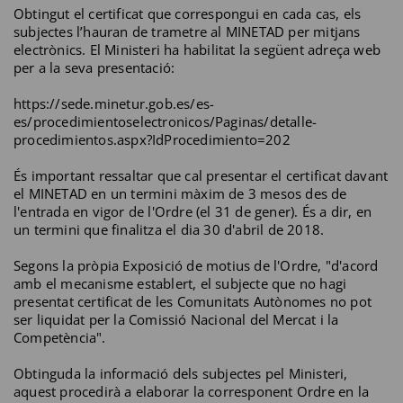
Obtingut el certificat que correspongui en cada cas, els
subjectes l’hauran de trametre al MINETAD per mitjans
electrònics. El Ministeri ha habilitat la següent adreça web
per a la seva presentació:
https://sede.minetur.gob.es/es-
es/procedimientoselectronicos/Paginas/detalle-
procedimientos.aspx?IdProcedimiento=202
És important ressaltar que cal presentar el certificat davant
el MINETAD en un termini màxim de 3 mesos des de
l'entrada en vigor de l'Ordre (el 31 de gener). És a dir, en
un termini que finalitza el dia 30 d'abril de 2018.
Segons la pròpia Exposició de motius de l'Ordre, "d'acord
amb el mecanisme establert, el subjecte que no hagi
presentat certificat de les Comunitats Autònomes no pot
ser liquidat per la Comissió Nacional del Mercat i la
Competència".
Obtinguda la informació dels subjectes pel Ministeri,
aquest procedirà a elaborar la corresponent Ordre en la