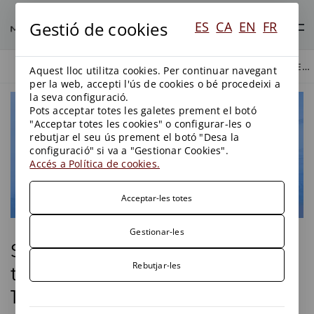
Gestió de cookies
ES
CA
EN
FR
SOBRE ELS SUPLEMENTS TERRITORIALS DE 2013 (ACTUALITZAT 15/04/2019)
BLOG
BLOG
Aquest lloc utilitza cookies. Per continuar navegant
per la web, accepti l'ús de cookies o bé procedeixi a
la seva configuració.
Pots acceptar totes les galetes prement el botó
"Acceptar totes les cookies" o configurar-les o
rebutjar el seu ús prement el botó "Desa la
configuració" si va a "Gestionar Cookies".
Accés a Política de cookies.
Acceptar-les totes
Gestionar-les
Sobre els suplements
Rebutjar-les
territorials de 2013 (Actualitzat
15/04/2019)