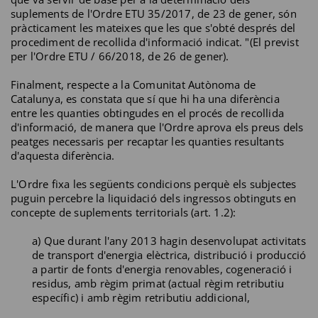
suplements de l'Ordre ETU 35/2017, de 23 de gener, són
pràcticament les mateixes que les que s'obté després del
procediment de recollida d'informació indicat. "(El previst
per l'Ordre ETU / 66/2018, de 26 de gener).
Finalment, respecte a la Comunitat Autònoma de
Catalunya, es constata que sí que hi ha una diferència
entre les quanties obtingudes en el procés de recollida
d'informació, de manera que l'Ordre aprova els preus dels
peatges necessaris per recaptar les quanties resultants
d'aquesta diferència.
L'Ordre fixa les següents condicions perquè els subjectes
puguin percebre la liquidació dels ingressos obtinguts en
concepte de suplements territorials (art. 1.2):
a) Que durant l'any 2013 hagin desenvolupat activitats
de transport d'energia elèctrica, distribució i producció
a partir de fonts d'energia renovables, cogeneració i
residus, amb règim primat (actual règim retributiu
específic) i amb règim retributiu addicional,