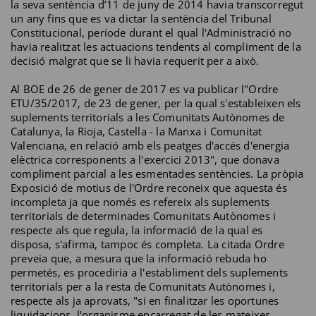
la seva sentència d’11 de juny de 2014 havia transcorregut
un any fins que es va dictar la sentència del Tribunal
Constitucional, període durant el qual l'Administració no
havia realitzat les actuacions tendents al compliment de la
decisió malgrat que se li havia requerit per a això.
Al BOE de 26 de gener de 2017 es va publicar l"Ordre
ETU/35/2017, de 23 de gener, per la qual s'estableixen els
suplements territorials a les Comunitats Autònomes de
Catalunya, la Rioja, Castella - la Manxa i Comunitat
Valenciana, en relació amb els peatges d'accés d'energia
elèctrica corresponents a l'exercici 2013", que donava
compliment parcial a les esmentades sentències. La pròpia
Exposició de motius de l'Ordre reconeix que aquesta és
incompleta ja que només es refereix als suplements
territorials de determinades Comunitats Autònomes i
respecte als que regula, la informació de la qual es
disposa, s'afirma, tampoc és completa. La citada Ordre
preveia que, a mesura que la informació rebuda ho
permetés, es procediria a l'establiment dels suplements
territorials per a la resta de Comunitats Autònomes i,
respecte als ja aprovats, "si en finalitzar les oportunes
liquidacions, l'organisme encarregat de les mateixes