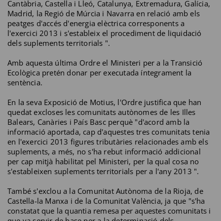
Cantàbria, Castella i Lleó, Catalunya, Extremadura, Galícia,
Madrid, la Regió de Múrcia i Navarra en relació amb els
peatges d'accés d'energia elèctrica corresponents a
l'exercici 2013 i s'estableix el procediment de liquidació
dels suplements territorials ".
Amb aquesta última Ordre el Ministeri per a la Transició
Ecològica pretén donar per executada íntegrament la
sentència.
En la seva Exposició de Motius, l'Ordre justifica que han
quedat excloses les comunitats autònomes de les Illes
Balears, Canàries i País Basc perquè "d'acord amb la
informació aportada, cap d'aquestes tres comunitats tenia
en l'exercici 2013 figures tributàries relacionades amb els
suplements, a més, no s'ha rebut informació addicional
per cap mitjà habilitat pel Ministeri, per la qual cosa no
s'estableixen suplements territorials per a l'any 2013 ".
També s'exclou a la Comunitat Autònoma de la Rioja, de
Castella-la Manxa i de la Comunitat València, ja que "s'ha
constatat que la quantia remesa per aquestes comunitats i
que va servir de base per a la determinació dels