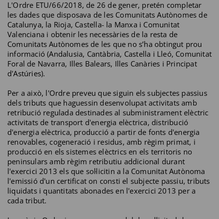
L'Ordre ETU/66/2018, de 26 de gener, pretén completar
les dades que disposava de les Comunitats Autònomes de
Catalunya, la Rioja, Castella- la Manxa i Comunitat
Valenciana i obtenir les necessàries de la resta de
Comunitats Autònomes de les que no s’ha obtingut prou
informació (Andalusia, Cantàbria, Castella i Lleó, Comunitat
Foral de Navarra, Illes Balears, Illes Canàries i Principat
d'Astúries).
Per a això, l'Ordre preveu que siguin els subjectes passius
dels tributs que haguessin desenvolupat activitats amb
retribució regulada destinades al subministrament elèctric
activitats de transport d'energia elèctrica, distribució
d'energia elèctrica, producció a partir de fonts d'energia
renovables, cogeneració i residus, amb règim primat, i
producció en els sistemes elèctrics en els territoris no
peninsulars amb règim retributiu addicional durant
l'exercici 2013 els que sol·licitin a la Comunitat Autònoma
l'emissió d'un certificat on consti el subjecte passiu, tributs
liquidats i quantitats abonades en l'exercici 2013 per a
cada tribut.