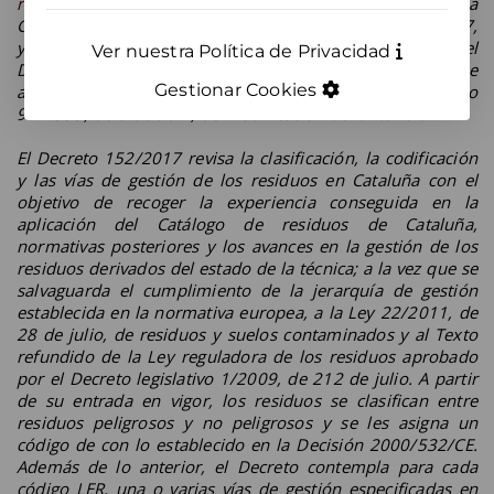
residuos en Cataluña
, publicado en el Diario Oficial de la
Generalitat de Cataluña del pasado 19 de octubre de 2017,
y en vigor a partir del 19 de enero de 2018, deroga el
Ver nuestra Política de Privacidad
Decreto 34/1996, de 6 de enero, mediante el cual se
Gestionar Cookies
aprueba el Catálogo de residuos de Cataluña
y el
Decreto
92/1999
, de 6 de abril, de modificación del anterior.
El Decreto 152/2017 revisa la clasificación, la codificación
y las vías de gestión de los residuos en Cataluña con el
objetivo de recoger la experiencia conseguida en la
aplicación del Catálogo de residuos de Cataluña,
normativas posteriores y los avances en la gestión de los
residuos derivados del estado de la técnica; a la vez que se
salvaguarda el cumplimiento de la jerarquía de gestión
establecida en la normativa europea, a la Ley 22/2011, de
28 de julio, de residuos y suelos contaminados y al Texto
refundido de la Ley reguladora de los residuos aprobado
por el Decreto legislativo 1/2009, de 212 de julio. A partir
de su entrada en vigor, los residuos se clasifican entre
residuos peligrosos y no peligrosos y se les asigna un
código de con lo establecido en la Decisión 2000/532/CE.
Además de lo anterior, el Decreto contempla para cada
código LER, una o varias vías de gestión especificadas en