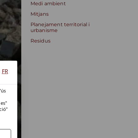
Medi ambient
Mitjans
Planejament territorial i
urbanisme
Residus
FR
'ús
ies"
ció"