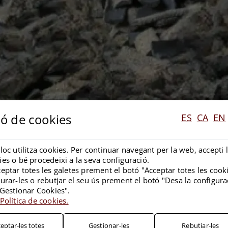
ió de cookies
ES
CA
EN
loc utilitza cookies. Per continuar navegant per la web, accepti l
es o bé procedeixi a la seva configuració.
eptar totes les galetes prement el botó "Acceptar totes les cook
urar-les o rebutjar el seu ús prement el botó "Desa la configura
"Gestionar Cookies".
Política de cookies.
eptar-les totes
Gestionar-les
Rebutjar-les