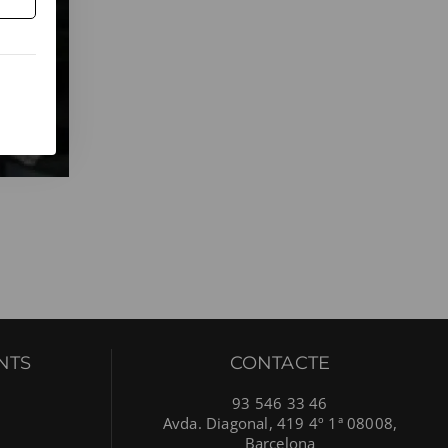
NTS
CONTACTE
93 546 33 46
Avda. Diagonal, 419 4º 1ª 08008,
Barcelona