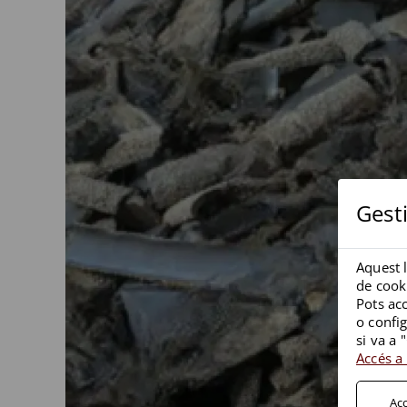
Gest
Aquest l
de cooki
Pots acc
o config
si va a 
Accés a 
Acc