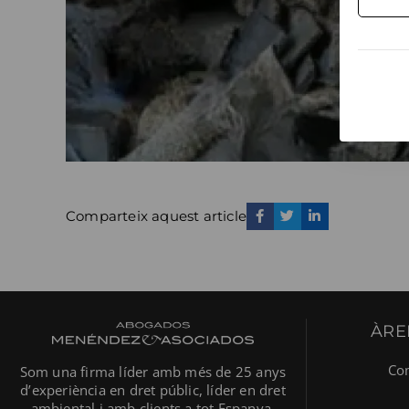
Comparteix aquest article
ÀRE
Co
Som una firma líder amb més de 25 anys
d’experiència en dret públic, líder en dret
ambiental i amb clients a tot Espanya.