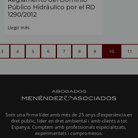
Público Hidráulico por el RD
1290/2012
Llegir més
3
4
5
6
7
8
9
10
11
Som una firma líder amb més de 25 anys d’experiència en
dret públic, líder en dret ambiental i amb clients a tot
Espanya. Comptem amb professionals especialitzats,
experimentats i compromesos.