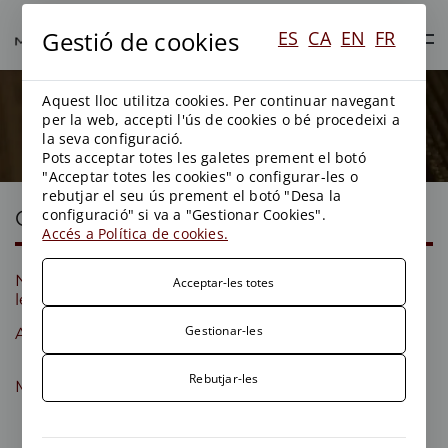
Gestió de cookies
ES
CA
EN
FR
Aquest lloc utilitza cookies. Per continuar navegant
Blog
per la web, accepti l'ús de cookies o bé procedeixi a
la seva configuració.
Pots acceptar totes les galetes prement el botó
"Acceptar totes les cookies" o configurar-les o
rebutjar el seu ús prement el botó "Desa la
Categories
configuració" si va a "Gestionar Cookies".
Accés a Política de cookies.
Novetats
General
Blog
Acceptar-les totes
legislatives
Gestionar-les
Aigues
Contractació
Energia
administrativa
Rebutjar-les
Medi ambient
Mitjans
Planejament
territorial i
urbanisme