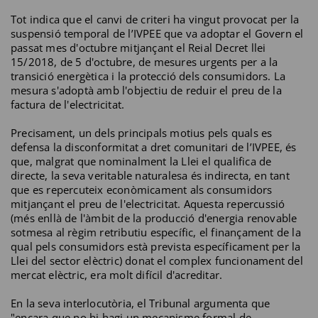
Tot indica que el canvi de criteri ha vingut provocat per la
suspensió temporal de l’IVPEE que va adoptar el Govern el
passat mes d'octubre mitjançant el Reial Decret llei
15/2018, de 5 d'octubre, de mesures urgents per a la
transició energètica i la protecció dels consumidors. La
mesura s'adoptà amb l'objectiu de reduir el preu de la
factura de l'electricitat.
Precisament, un dels principals motius pels quals es
defensa la disconformitat a dret comunitari de l’IVPEE, és
que, malgrat que nominalment la Llei el qualifica de
directe, la seva veritable naturalesa és indirecta, en tant
que es repercuteix econòmicament als consumidors
mitjançant el preu de l'electricitat. Aquesta repercussió
(més enllà de l'àmbit de la producció d'energia renovable
sotmesa al règim retributiu específic, el finançament de la
qual pels consumidors està prevista específicament per la
Llei del sector elèctric) donat el complex funcionament del
mercat elèctric, era molt difícil d'acreditar.
En la seva interlocutòria, el Tribunal argumenta que
"encara que no hi hagi un mecanisme formal de