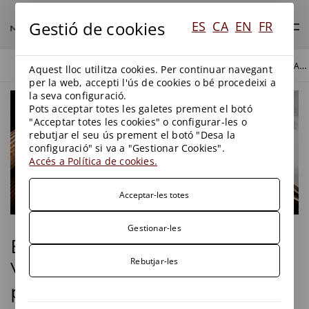
Gestió de cookies
ES
CA
EN
FR
EL TSJ DE LA COMUNITAT VALENCIANA PROMOU QÜESTIÓ PREJUDICIAL SOBRE L'IVPEE, QUE TORNA EL MES D'ABRIL.
BLOG
BLOG
Aquest lloc utilitza cookies. Per continuar navegant
per la web, accepti l'ús de cookies o bé procedeixi a
la seva configuració.
Pots acceptar totes les galetes prement el botó
"Acceptar totes les cookies" o configurar-les o
rebutjar el seu ús prement el botó "Desa la
configuració" si va a "Gestionar Cookies".
Accés a Política de cookies.
Acceptar-les totes
Gestionar-les
El TSJ de la Comunitat
Rebutjar-les
Valenciana promou qüestió
prejudicial sobre l'IVPEE, que