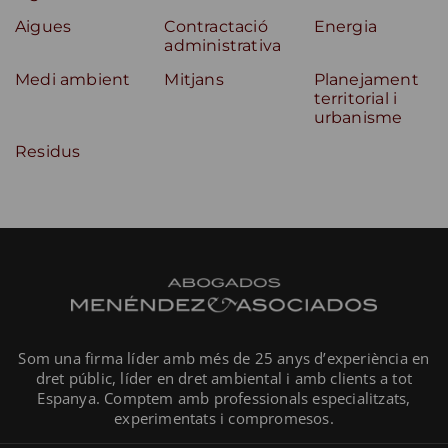
Aigues
Contractació
Energia
administrativa
Medi ambient
Mitjans
Planejament
territorial i
urbanisme
Residus
Som una firma líder amb més de 25 anys d’experiència en
dret públic, líder en dret ambiental i amb clients a tot
Espanya. Comptem amb professionals especialitzats,
experimentats i compromesos.