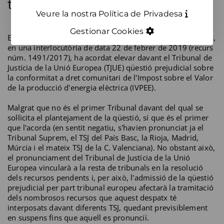
torna el mes d'abril.
Veure la nostra Política de Privadesa
Gestionar Cookies
El Tribunal Superior de Justícia de la Comunitat Valenciana,
en una interlocutòria de data 22 de febrer de 2019 (recurs
núm. 1491/2017), ha acordat elevar davant el Tribunal de
Justícia de la Unió Europea (TJUE) qüestió prejudicial sobre
la conformitat a dret comunitari de l'Impost sobre el Valor
de la producció d'energia elèctrica (IVPEE).
Malgrat que no és el primer Tribunal davant del qual se
sol·licita el plantejament de la qüestió, sí que és el primer
que l'acorda (en sentit negatiu, s'havien pronunciat ja el
Tribunal Suprem, el TSJ del País Basc, la Rioja, Madrid,
Múrcia i el mateix TSJ de la C. Valenciana). No obstant això,
el pronunciament del Tribunal de Justícia de la Unió
Europea vincularà a la resta de tribunals en la resolució
dels recursos pendents i, per això, l'admissió de la qüestió
prejudicial per part tribunal europeu afectarà la tramitació
dels nombrosos recursos que aquest despatx té
interposats davant diferents TSJ, quedant previsiblement
en suspens fins que aquell es pronunciï.