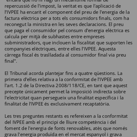
repercussió de l'impost, la veritat es que l'aplicació de
l’IVPEE ha encarit el component del preu de l'energia de la
factura elèctrica per a tots els consumidors finals, com ha
reconegut la ministra en les seves declaracions. El preu
que paga el consumidor pel consum d'energia elèctrica es
calcula per mitjà de subhastes entre empreses
subministradors, que inclouen la fiscalitat que suporten les
companyies elèctriques, entre elles l’IVPEE. Aquesta
càrrega fiscal és traslladada al consumidor final via preu
final".
El Tribunal acorda plantejar fins a quatre qüestions. La
primera d'elles relativa a la conformitat de l’IVPEE amb
l'art. 1.2 de la Directiva 2008/118/CE, en tant que aquest
precepte únicament permet la imposició indirecta sobre
l'electricitat quan persegueix una finalitat específica i la
finalitat de l’IVPEE és exclusivament recaptatòria.
Les tres preguntes restants es refereixen a la conformitat
del IVPEE amb el principi de lliure competència i del
foment de l'energia de fonts renovables, atès que només
grava l'energia produïda en el mercat espanyol i grava