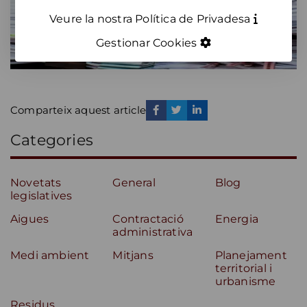
Veure la nostra Política de Privadesa
Gestionar Cookies
Comparteix aquest article
Categories
Novetats
General
Blog
legislatives
Aigues
Contractació
Energia
administrativa
Medi ambient
Mitjans
Planejament
territorial i
urbanisme
Residus