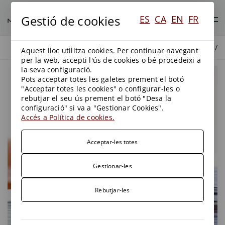
Gestió de cookies
ES
CA
EN
FR
BLOG
BLOG
Aquest lloc utilitza cookies. Per continuar navegant
per la web, accepti l'ús de cookies o bé procedeixi a
la seva configuració.
Pots acceptar totes les galetes prement el botó
"Acceptar totes les cookies" o configurar-les o
rebutjar el seu ús prement el botó "Desa la
configuració" si va a "Gestionar Cookies".
Accés a Política de cookies.
Acceptar-les totes
Gestionar-les
Rebutjar-les