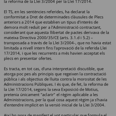
la reforma de la Llei 3/2004 per la Llei 17/2014.
El TS, en les sentències referides, ha declarat la
conformitat a Dret de determinades clàusules de Plecs
anteriors a 2014 que establien un tipus d'interès de
demora molt reduït per a l'Administració contractant,
considerant que aquesta llibertat de pactes derivava de la
mateixa Directiva 2000/35/CE (arts. 3.1.d i 5.2) –
transposada a través de la Llei 3/2004-, que no havia estat
limitada a nivell intern fins l'aprovació de la referida Llei
17/2014, i que les recurrents a més havien acceptat els
plecs en presentar ofertes.
Es tracta, en tot cas, d'una interpretació discutible, que
atorga poc pes als principis que regeixen la contractació
pública i als objectius de lluita contra la morositat de les
Administracions Públiques. I és que, de fet, la reforma de
la Llei 17/2014, segons la seva Exposició de Motius,
pretenia únicament "aclarir" el règim aplicable a les
Administracions, per la qual cosa aquest règim ja s’havia
d'entendre implícit en la versió inicial de la Llei 3/2004.
Així ho posa de manifest el vot particular que formula el