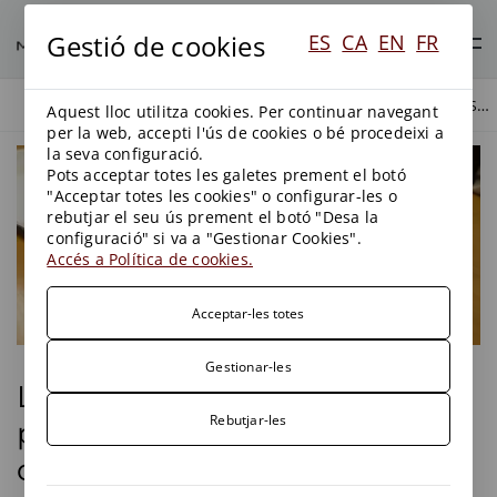
Gestió de cookies
ES
CA
EN
FR
LA LLIBERTAT DE L'ADMINISTRACIÓ PER A FIXAR ELS INTERESSOS DE DEMORA EN ELS CONTRACTES PÚBLICS. LES SENTÈNCIES DEL TS DE 29 D'OCTUBRE I DE 14 DE NOVEMBRE DE 2018.
BLOG
BLOG
Aquest lloc utilitza cookies. Per continuar navegant
per la web, accepti l'ús de cookies o bé procedeixi a
la seva configuració.
Pots acceptar totes les galetes prement el botó
"Acceptar totes les cookies" o configurar-les o
rebutjar el seu ús prement el botó "Desa la
configuració" si va a "Gestionar Cookies".
Accés a Política de cookies.
Acceptar-les totes
Gestionar-les
La llibertat de l'Administració
Rebutjar-les
per a fixar els interessos de
demora en els contractes