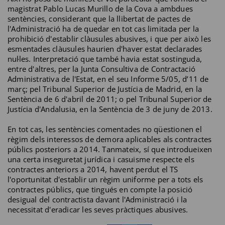
magistrat Pablo Lucas Murillo de la Cova a ambdues
sentències, considerant que la llibertat de pactes de
l'Administració ha de quedar en tot cas limitada per la
prohibició d'establir clàusules abusives, i que per això les
esmentades clàusules haurien d'haver estat declarades
nul·les. Interpretació que també havia estat sostinguda,
entre d'altres, per la Junta Consultiva de Contractació
Administrativa de l'Estat, en el seu Informe 5/05, d’11 de
març; pel Tribunal Superior de Justícia de Madrid, en la
Sentència de 6 d'abril de 2011; o pel Tribunal Superior de
Justícia d'Andalusia, en la Sentència de 3 de juny de 2013.
En tot cas, les sentències comentades no qüestionen el
règim dels interessos de demora aplicables als contractes
públics posteriors a 2014. Tanmateix, sí que introdueixen
una certa inseguretat jurídica i casuisme respecte els
contractes anteriors a 2014, havent perdut el TS
l'oportunitat d'establir un règim uniforme per a tots els
contractes públics, que tingués en compte la posició
desigual del contractista davant l'Administració i la
necessitat d'eradicar les seves pràctiques abusives.