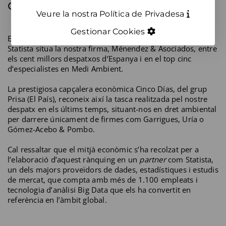
d’Espanya segons Cinco Días.
Veure la nostra Política de Privadesa
Gestionar Cookies
El rànquing elaborat per Cinco Días en col·laboració amb
Statista situa la nostra firma, Ménendez & Asociados, entre
els cent millors despatxos d’Espanya i en el top cinc
d’especialistes en Medi Ambient.
La prestigiosa capçalera econòmica Cinco Días, del grup
Prisa (El País), reconeix així la tasca realitzada pel nostre
despatx en els últims temps, situant-nos en dret ambiental
per darrere únicament de firmes com Garrigues, Uría o
Gómez-Acebo & Pombo.
Cal ressaltar que el mitjà econòmic s’ha recolzat per a
l’elaboració d’aquest rànquing en un
partner
com Statista,
un dels majors proveïdors de dades, estadístiques i estudis
de mercat, que compta amb més de 1.100 empleats i
tecnologia d’anàlisi Big Data que els ha convertit en
referència en l’àmbit global.