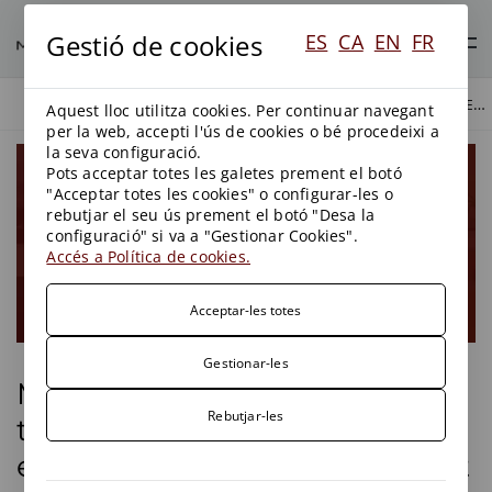
Gestió de cookies
ES
CA
EN
FR
MÉNENDEZ & ASOCIADOS EN EL TOP 5 DE DESPATXOS D’ADVOCATS ESPECIALISTES EN MEDI AMBIENT D’ESPANYA SEGONS CINCO DÍAS.
BLOG
MITJANS
Aquest lloc utilitza cookies. Per continuar navegant
per la web, accepti l'ús de cookies o bé procedeixi a
la seva configuració.
Pots acceptar totes les galetes prement el botó
"Acceptar totes les cookies" o configurar-les o
rebutjar el seu ús prement el botó "Desa la
configuració" si va a "Gestionar Cookies".
Accés a Política de cookies.
Acceptar-les totes
Gestionar-les
Ménendez & Asociados en el
Rebutjar-les
top 5 de despatxos d’advocats
especialistes en Medi Ambient