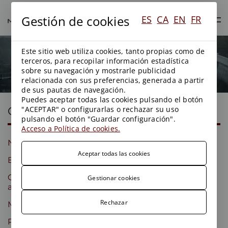
Gestión de cookies
ES
CA
EN
FR
Este sitio web utiliza cookies, tanto propias como de
En los medios
terceros, para recopilar información estadística
sobre su navegación y mostrarle publicidad
relacionada con sus preferencias, generada a partir
de sus pautas de navegación.
Puedes aceptar todas las cookies pulsando el botón
Categorías
"ACEPTAR" o configurarlas o rechazar su uso
pulsando el botón "Guardar configuración".
Acceso a Política de cookies.
Novedades legislativas
General
Aceptar todas las cookies
Blog
Aguas
Contratación
Energía
Gestionar cookies
administrativa
Rechazar
Medio Ambiente
Medios
Planeamiento
Residuos