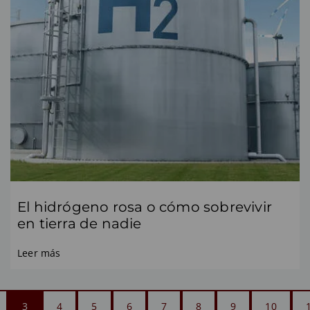
El hidrógeno rosa o cómo sobrevivir
en tierra de nadie
Leer más
3
4
5
6
7
8
9
10