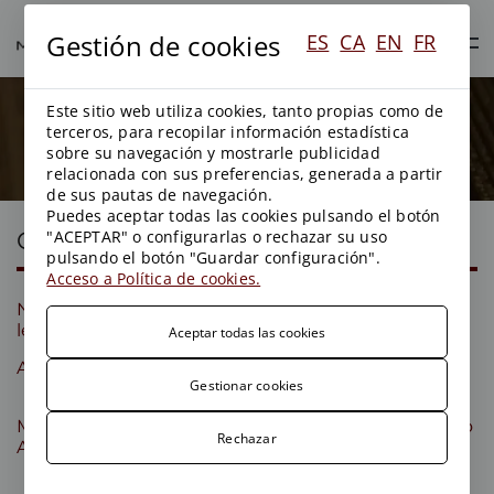
Gestión de cookies
ES
CA
EN
FR
Este sitio web utiliza cookies, tanto propias como de
Blog
terceros, para recopilar información estadística
sobre su navegación y mostrarle publicidad
relacionada con sus preferencias, generada a partir
de sus pautas de navegación.
Puedes aceptar todas las cookies pulsando el botón
Categorías
"ACEPTAR" o configurarlas o rechazar su uso
pulsando el botón "Guardar configuración".
Acceso a Política de cookies.
Novedades
General
Blog
legislativas
Aceptar todas las cookies
Aguas
Contratación
Energía
Gestionar cookies
administrativa
Medio
Medios
Planeamiento
Rechazar
Ambiente
territorial y
urbanismo